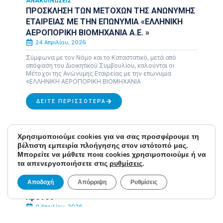
ΑΝΑΚΟΙΝΏΣΕΙΣ
ΠΡΟΣΚΛΗΣΗ ΤΩΝ ΜΕΤΟΧΩΝ ΤΗΣ ΑΝΩΝΥΜΗΣ
ΕΤΑΙΡΕΙΑΣ ΜΕ ΤΗΝ ΕΠΩΝΥΜΙΑ «ΕΛΛΗΝΙΚΗ
ΑΕΡΟΠΟΡΙΚΗ ΒΙΟΜΗΧΑΝΙΑ Α.Ε. »
24 Απριλίου, 2026
Σύμφωνα με τον Νόμο και το Καταστατικό, μετά από
απόφαση του Διοικητικού Συμβουλίου, καλούνται οι
Μέτοχοι της Ανώνυμης Εταιρείας με την επωνυμία
«ΕΛΛΗΝΙΚΗ ΑΕΡΟΠΟΡΙΚΗ ΒΙΟΜΗΧΑΝΙΑ
ΔΕΊΤΕ ΠΕΡΙΣΣΌΤΕΡΑ
Χρησιμοποιούμε cookies για να σας προσφέρουμε τη
βέλτιστη εμπειρία πλοήγησης στον ιστότοπό μας.
Μπορείτε να μάθετε ποια cookies χρησιμοποιούμε ή να
τα απενεργοποιήσετε στις
ρυθμίσεις
.
ΑΝΑΚΟΙΝΏΣΕΙΣ
Ανακοίνωση υπ’ αριθμ. ΣΟΧ 2 / 2025 για τη
Αποδοχή
Απόρριψη
Ρυθμίσεις
σύναψη Συμβάσεων Εργασίας Ορισμένου
Χρόνου
9 Απριλίου, 2026
Η ΕΛΛΗΝΙΚΗ ΑΕΡΟΠΟΡΙΚΗ ΒΙΟΜΗΧΑΝΙΑ Α.Ε. ανακοινώνει