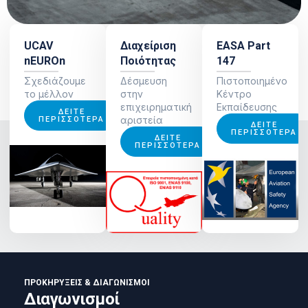
UCAV
Διαχείριση
EASA Part
nEUROn
Ποιότητας
147
Σχεδιάζουμε
Δέσμευση
Πιστοποιημένο
το μέλλον
στην
Κέντρο
επιχειρηματική
Εκπαίδευσης
ΔΕΊΤΕ
αριστεία
ΠΕΡΙΣΣΌΤΕΡΑ
ΔΕΊΤΕ
ΠΕΡΙΣΣΌΤΕΡΑ
ΔΕΊΤΕ
ΠΕΡΙΣΣΌΤΕΡΑ
ΠΡΟΚΗΡΎΞΕΙΣ & ΔΙΑΓΩΝΙΣΜΟΊ
Διαγωνισμοί