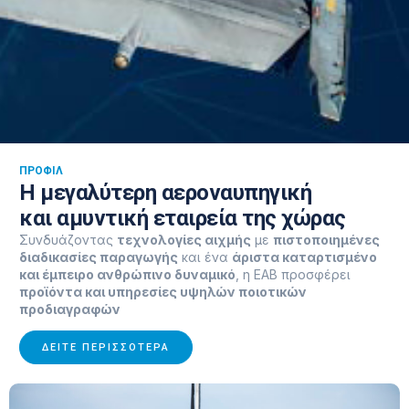
ΠΡΟΦΙΛ
Η μεγαλύτερη αεροναυπηγική
και αμυντική εταιρεία της χώρας
Συνδυάζοντας
τεχνολογίες αιχμής
με
πιστοποιημένες
διαδικασίες παραγωγής
και ένα
άριστα καταρτισμένο
και έμπειρο ανθρώπινο δυναμικό
, η ΕΑΒ προσφέρει
προϊόντα και υπηρεσίες υψηλών ποιοτικών
προδιαγραφών
ΔΕΊΤΕ ΠΕΡΙΣΣΌΤΕΡΑ