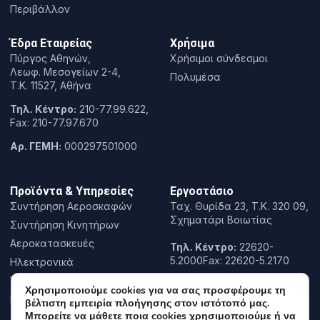
Περιβάλλον
Έδρα Εταιρείας
Χρήσιμα
Πύργος Αθηνών,
Χρήσιμοι σύνδεσμοι
Λεωφ. Μεσογείων 2-4,
Πολυμέσα
T.K. 11527, Αθήνα
Τηλ. Κέντρο:
210-77.99.622,
Fax: 210-77.97.670
Αρ. ΓΕΜΗ:
000297501000
Προϊόντα & Υπηρεσίες
Εργοστάσιο
Συντήρηση Αεροσκαφών
Ταχ. Θυρίδα 23, Τ.Κ. 320 09,
Σχηματάρι Βοιωτίας
Συντήρηση Κινητήρων
Αεροκατασκευές
Τηλ. Κέντρο:
22620-
5.2000Fax: 22620-5.2170
Ηλεκτρονικά
Έρευνα & Καινοτομία
Χρησιμοποιούμε cookies για να σας προσφέρουμε τη
Εκπαίδευση
βέλτιστη εμπειρία πλοήγησης στον ιστότοπό μας.
Μπορείτε να μάθετε ποια cookies χρησιμοποιούμε ή να