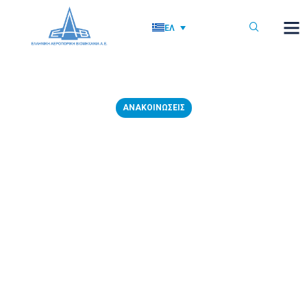
ΕΛ
ΑΝΑΚΟΙΝΏΣΕΙΣ
16/11/2017: Πρόσκληση
μετόχων της ανώνυμης
εταιρείας με την επωνυμία
«ΕΛΛΗΝΙΚΗ ΑΕΡΟΠΟΡΙΚΗ
ΒΙΟΜΗΧΑΝΙΑ Α.Ε.»
15 Νοεμβρίου, 2017