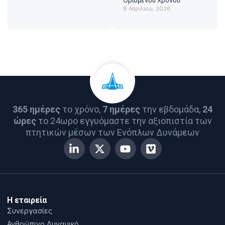
Ορισμένου Χρόνου
8 Απριλίου, 2026
365 ημέρες
το χρόνο,
7 ημέρες
την εβδομάδα,
24
ώρες
το 24ωρο εγγυόμαστε την αξιοπιστία των
πτητικών μέσων των Ενόπλων Δυνάμεων
Η εταιρεία
Συνεργασίες
Ανθρώπινο Δυναμικό