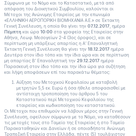
Σύμφωνα με το Νόμο και το Καταστατικό, μετά από
απόφαση του Διοικητικού Συμβουλίου, καλούνται οι
Μέτοχοι της Ανώνυμης Εταιρείας με την επωνυμία
«ΕΛΛΗΝΙΚΗ ΑΕΡΟΠΟΡΙΚΗ ΒΙΟΜΗΧΑΝΙΑ Α.Ε.» σε Έκτακτη
Γενική Συνέλευση, η οποία θα γίνει την
07.12.2017
, ημέρα
Πέμπτη
και ώρα
10:00
στα γραφεία της Εταιρείας στην
Αθήνα, Λεωφ. Μεσογείων 2-4 (3ος όροφος), και σε
περίπτωση μη υπάρξεως απαρτίας η Α’ Επαναληπτική
Έκτακτη Γενική Συνέλευση θα γίνει την
18.12.2017
ημέρα
Δευτέρα στον ίδιο τόπο και την ίδια ώρα και σε περίπτωση
μη απαρτίας Β’ Επαναληπτική την
29.12.2017
ημέρα
Παρασκευή στον ίδιο τόπο και την ίδια ώρα για συζήτηση
και λήψη αποφάσεων επί του παρακάτω θέματος:
Αύξηση του Μετοχικού Κεφαλαίου με καταβολή
μετρητών 5,5 εκ. Ευρώ ή όσα ήθελε αποφασισθεί με
αντίστοιχη τροποποίηση του άρθρου 5 του
Καταστατικού περί Μετοχικού Κεφαλαίου της
εταιρείας και κωδικοποίηση του καταστατικού.
Οι Μέτοχοι που επιθυμούν να λάβουν μέρος στην Γενική
Συνέλευση, οφείλουν σύμφωνα με το Νόμο, να καταθέσουν
τις μετοχές τους στο Ταμείο της Εταιρείας ή στο Ταμείο
Παρακαταθηκών και Δανείων ή σε οποιαδήποτε Ανώνυμη
Τραπεζική Εταιρεία στην Ελλάδα, πέντε (5) τουλάχιστον