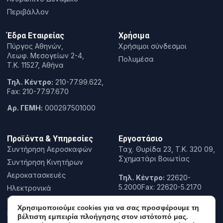
Περιβάλλον
Έδρα Εταιρείας
Χρήσιμα
Πύργος Αθηνών,
Χρήσιμοι σύνδεσμοι
Λεωφ. Μεσογείων 2-4,
Πολυμέσα
T.K. 11527, Αθήνα
Τηλ. Κέντρο:
210-77.99.622,
Fax: 210-77.97.670
Αρ. ΓΕΜΗ:
000297501000
Προϊόντα & Υπηρεσίες
Εργοστάσιο
Συντήρηση Αεροσκαφών
Ταχ. Θυρίδα 23, Τ.Κ. 320 09,
Σχηματάρι Βοιωτίας
Συντήρηση Κινητήρων
Αεροκατασκευές
Τηλ. Κέντρο:
22620-
5.2000Fax: 22620-5.2170
Ηλεκτρονικά
Έρευνα & Καινοτομία
Χρησιμοποιούμε cookies για να σας προσφέρουμε τη
Εκπαίδευση
βέλτιστη εμπειρία πλοήγησης στον ιστότοπό μας.