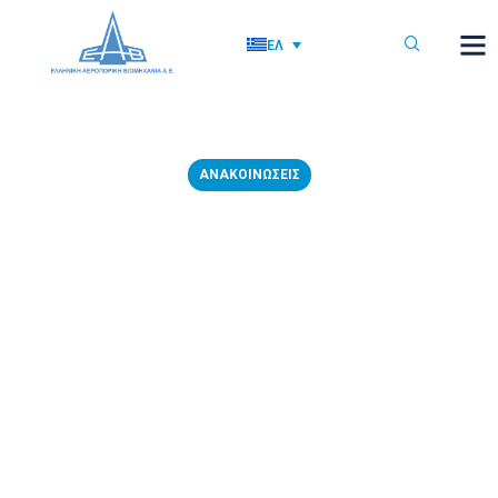
ΕΛ
ΑΝΑΚΟΙΝΏΣΕΙΣ
31/12/2020: ΠΡΟΣΚΛΗΣΗ ΤΩΝ
ΜΕΤΟΧΩΝ ΤΗΣ ΑΝΩΝΥΜΗΣ
ΕΤΑΙΡΕΙΑΣ ΜΕ ΤΗΝ ΕΠΩΝΥΜΙΑ
«ΕΛΛΗΝΙΚΗ ΑΕΡΟΠΟΡΙΚΗ
ΒΙΟΜΗΧΑΝΙΑ Α.Ε.»
30 Δεκεμβρίου, 2020