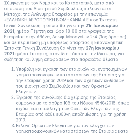
Σύμφωνα με τον Νόμο και το Καταστατικό, μετά από
απόφαση του Διοικητικού Συμβουλίου, καλούνται οι
Μέτοχοι της Ανώνυμης Εταιρείας με την επωνυμία
«ΕΛΛΗΝΙΚΗ ΑΕΡΟΠΟΡΙΚΗ ΒΙΟΜΗΧΑΝΙΑ Α.Ε.» σε Έκτακτη
Γενική Συνέλευση, η οποία θα γίνει την
21η Ιανουαρίου
2021
, ημέρα Πέμπτη και ώρα
10:00
στα γραφεία της
Εταιρείας στην Αθήνα, Λεωφ. Μεσογείων 2-4 (3ος όροφος),
και σε περίπτωση μη υπάρξεως απαρτίας η Επαναληπτική
Έκτακτη Γενική Συνέλευση θα γίνει την
27η Ιανουαρίου
2021
ημέρα Τετάρτη, στον ίδιο τόπο και την ίδια ώρα, για
συζήτηση και λήψη αποφάσεων στα παρακάτω θέματα :
Υποβολή και έγκριση των εταιρικών και ενοποιημένων
χρηματοοικονομικών καταστάσεων της Εταιρίας για
την εταιρική χρήση 2019 και των σχετικών εκθέσεων
του Διοικητικού Συμβουλίου και των Ορκωτών
Ελεγκτών.
Έγκριση της συνολικής διαχείρισης της Εταιρίας
σύμφωνα με το άρθρο 108 του Νόμου 4548/2018, όπως
ισχύει, και απαλλαγή των Ορκωτών Ελεγκτών της
Εταιρίας από κάθε ευθύνη αποζημίωσης για τη χρήση
2019.
Εκλογή Ορκωτών Ελεγκτών για τον έλεγχο των
χρηματοοικονομικών καταστάσεων της Εταιρίας κατά