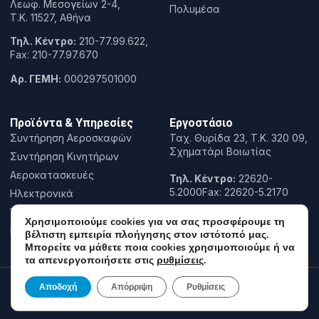
Λεωφ. Μεσογείων 2-4,
Πολυμέσα
T.K. 11527, Αθήνα
Τηλ. Κέντρο:
210-77.99.622,
Fax: 210-77.97.670
Αρ. ΓΕΜΗ:
000297501000
Προϊόντα & Υπηρεσίες
Εργοστάσιο
Συντήρηση Αεροσκαφών
Ταχ. Θυρίδα 23, Τ.Κ. 320 09,
Σχηματάρι Βοιωτίας
Συντήρηση Κινητήρων
Αεροκατασκευές
Τηλ. Κέντρο:
22620-
5.2000Fax: 22620-5.2170
Ηλεκτρονικά
Έρευνα & Καινοτομία
Χρησιμοποιούμε cookies για να σας προσφέρουμε τη
Εκπαίδευση
βέλτιστη εμπειρία πλοήγησης στον ιστότοπό μας.
Μπορείτε να μάθετε ποια cookies χρησιμοποιούμε ή να
τα απενεργοποιήσετε στις
ρυθμίσεις
.
Copyright© 2022 Hellenic Aerospace Industry, All rights reserved.
Αποδοχή
Απόρριψη
Ρυθμίσεις
Powered by
COSMOTE NewSite4U
Πολιτική Απορρήτου
Όροι χρήσης
Πολιτική Cookies