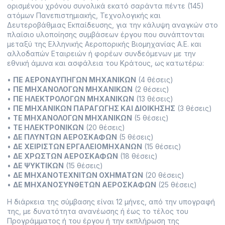
ορισμένου χρόνου συνολικά εκατό σαράντα πέντε (145)
ατόμων Πανεπιστημιακής, Τεχνολογικής και
Δευτεροβάθμιας Εκπαίδευσης, για την κάλυψη αναγκών στο
πλαίσιο υλοποίησης συμβάσεων έργου που συνάπτονται
μεταξύ της Ελληνικής Αεροπορικής Βιομηχανίας Α.Ε. και
αλλοδαπών Εταιρειών ή φορέων συνδεόμενων με την
εθνική άμυνα και ασφάλεια του Κράτους, ως κατωτέρω:
•
ΠΕ ΑΕΡΟΝΑΥΠΗΓΩΝ ΜΗΧΑΝΙΚΩΝ
(4 θέσεις)
•
ΠΕ ΜΗΧΑΝΟΛΟΓΩΝ ΜΗΧΑΝΙΚΩΝ
(2 θέσεις)
•
ΠΕ ΗΛΕΚΤΡΟΛΟΓΩΝ ΜΗΧΑΝΙΚΩΝ
(13 θέσεις)
•
ΠΕ ΜΗΧΑΝΙΚΩΝ ΠΑΡΑΓΩΓΗΣ ΚΑΙ ΔΙΟΙΚΗΣΗΣ
(3 θέσεις)
•
ΤΕ ΜΗΧΑΝΟΛΟΓΩΝ ΜΗΧΑΝΙΚΩΝ
(5 θέσεις)
•
ΤΕ ΗΛΕΚΤΡΟΝΙΚΩΝ
(20 θέσεις)
•
ΔΕ ΠΛΥΝΤΩΝ ΑΕΡΟΣΚΑΦΩΝ
(5 θέσεις)
•
ΔΕ ΧΕΙΡΙΣΤΩΝ ΕΡΓΑΛΕΙΟΜΗΧΑΝΩΝ
(15 θέσεις)
•
ΔΕ ΧΡΩΣΤΩΝ ΑΕΡΟΣΚΑΦΩΝ
(18 θέσεις)
•
ΔΕ ΨΥΚΤΙΚΩΝ
(15 θέσεις)
•
ΔΕ ΜΗΧΑΝΟΤΕΧΝΙΤΩΝ ΟΧΗΜΑΤΩΝ
(20 θέσεις)
•
ΔΕ ΜΗΧΑΝΟΣΥΝΘΕΤΩΝ ΑΕΡΟΣΚΑΦΩΝ
(25 θέσεις)
Η διάρκεια της σύμβασης είναι 12 μήνες, από την υπογραφή
της, με δυνατότητα ανανέωσης ή έως το τέλος του
Προγράμματος ή του έργου ή την εκπλήρωση της