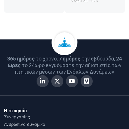
8 Απριλίου, 2026
365 ημέρες
το χρόνο,
7 ημέρες
την εβδομάδα,
24
ώρες
το 24ωρο εγγυόμαστε την αξιοπιστία των
πτητικών μέσων των Ενόπλων Δυνάμεων
Η εταιρεία
Συνεργασίες
Ανθρώπινο Δυναμικό