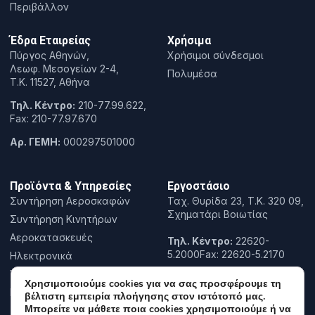
Περιβάλλον
Έδρα Εταιρείας
Χρήσιμα
Πύργος Αθηνών,
Χρήσιμοι σύνδεσμοι
Λεωφ. Μεσογείων 2-4,
Πολυμέσα
T.K. 11527, Αθήνα
Τηλ. Κέντρο:
210-77.99.622,
Fax: 210-77.97.670
Αρ. ΓΕΜΗ:
000297501000
Προϊόντα & Υπηρεσίες
Εργοστάσιο
Συντήρηση Αεροσκαφών
Ταχ. Θυρίδα 23, Τ.Κ. 320 09,
Σχηματάρι Βοιωτίας
Συντήρηση Κινητήρων
Αεροκατασκευές
Τηλ. Κέντρο:
22620-
5.2000Fax: 22620-5.2170
Ηλεκτρονικά
Έρευνα & Καινοτομία
Χρησιμοποιούμε cookies για να σας προσφέρουμε τη
Εκπαίδευση
βέλτιστη εμπειρία πλοήγησης στον ιστότοπό μας.
Μπορείτε να μάθετε ποια cookies χρησιμοποιούμε ή να