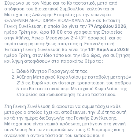
Σύμφωνα με τον Νόμο και το Καταστατικό, μετά από
απόφαση του Διοικητικού Συμβουλίου, καλούνται οι
Μέτοχοι της Ανώνυμης Εταιρείας με την επωνυμία
«ΕΛΛΗΝΙΚΗ ΑΕΡΟΠΟΡΙΚΗ ΒΙΟΜΗΧΑΝΙΑ Α.Ε.» σε Έκτακτη
η
Γενική Συνέλευση, η οποία θα γίνει την
7
Απριλίου 2026
,
ημέρα Τρίτη και ώρα
10:00
στα γραφεία της Εταιρείας
ος
στην Αθήνα, Λεωφ. Μεσογείων 2-4 (3
όροφος), και σε
περίπτωση μη υπάρξεως απαρτίας η Επαναληπτική
η
Έκτακτη Γενική Συνέλευση θα γίνει την
14
Απριλίου 2026
ημέρα Τρίτη, στον ίδιο τόπο και την ίδια ώρα, για συζήτηση
και λήψη αποφάσεων στα παρακάτω θέματα :
Ειδικό Κίνητρο Παραγωγικότητας.
Αύξηση Μετοχικού Κεφαλαίου με καταβολή μετρητών
21,5 εκ. Ευρώ και αντίστοιχη τροποποίηση του άρθρου
5 του Καταστατικού περί Μετοχικού Κεφαλαίου της
εταιρείας και κωδικοποίηση του καταστατικού.
Στη Γενική Συνέλευση δικαιούται να συμμετάσχει κάθε
μέτοχος o οποίος έχει και αποδεικνύει την ιδιότητα αυτή
κατά την ημέρα διεξαγωγής της Γενικής Συνέλευσης.
Μέτοχοι που είναι νομικά πρόσωπα, μετέχουν στη γενική
συνέλευση διά των εκπροσώπων τους. Ο διορισμός και η
ανάκληση ή αντικατάσταση του εκπροσώπου ή