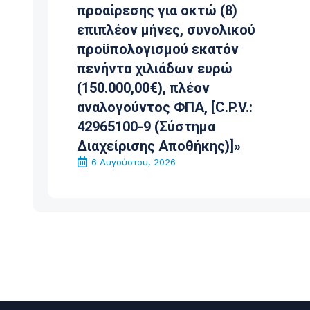
ενός εκατομμυρίου εκατόν
κού
δεκαέξι χιλιάδων ευρώ
ν
(1.116.000,00€), πλέον Φ.Π.Α.
4 Αυγούστου, 2026
V.:
»