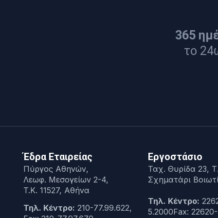
365 ημ
το 24
Έδρα Εταιρείας
Εργοστάσιο
Πύργος Αθηνών,
Ταχ. Θυρίδα 23, Τ.
Λεωφ. Μεσογείων 2-4,
Σχηματάρι Βοιωτ
T.K. 11527, Αθήνα
Τηλ. Κέντρο:
226
Τηλ. Κέντρο:
210-77.99.622,
5.2000Fax: 22620-