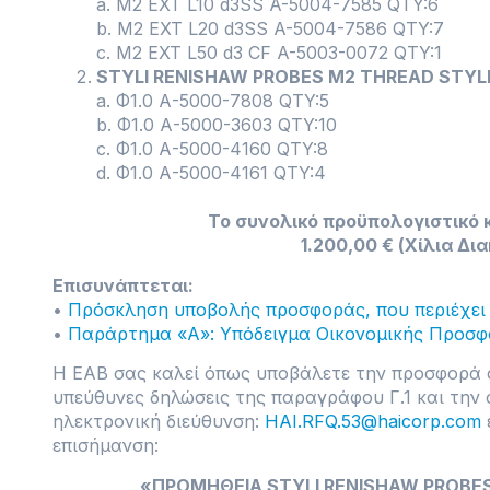
a. M2 EXT L10 d3SS A-5004-7585 QTY:6
b. M2 EXT L20 d3SS A-5004-7586 QTY:7
c. M2 EXT L50 d3 CF A-5003-0072 QTY:1
STYLI RENISHAW PROBES M2 THREAD STYL
a. Φ1.0 Α-5000-7808 QTY:5
b. Φ1.0 Α-5000-3603 QTY:10
c. Φ1.0 Α-5000-4160 QTY:8
d. Φ1.0 Α-5000-4161 QTY:4
Το συνολικό προϋπολογιστικό 
1.200,00 € (Χίλια Δι
Επισυνάπτεται:
•
Πρόσκληση υποβολής προσφοράς, που περιέχει
•
Παράρτημα «Α»: Υπόδειγμα Οικονομικής Προσ
Η ΕΑΒ σας καλεί όπως υποβάλετε την προσφορά σ
υπεύθυνες δηλώσεις της παραγράφου Γ.1 και την
ηλεκτρονική διεύθυνση:
HAI.RFQ.53@haicorp.com
επισήμανση:
«ΠΡΟΜΗΘΕΙΑ STYLI RENISHAW PROBES 