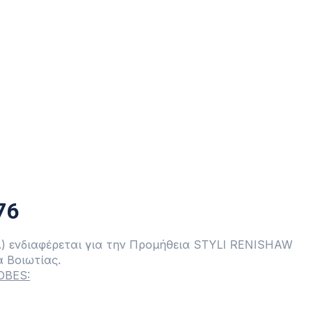
ΠΡΟΜΗΘΕΙΑ STYLI R
11 Ιουνίου, 2025
76
Ε.) ενδιαφέρεται για την Προμήθεια STYLI RENISHAW
α Βοιωτίας.
OBES: