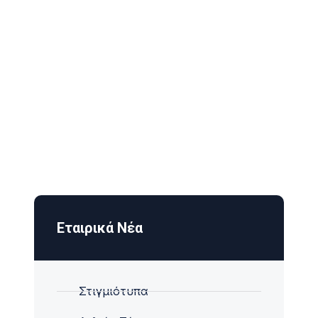
ENISHAW PROBES
Εταιρικά Νέα
Στιγμιότυπα