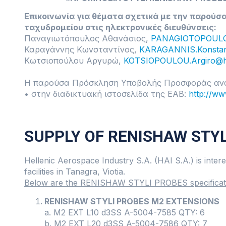
Επικοινωνία για θέματα σχετικά με την παρού
ταχυδρομείου στις ηλεκτρονικές διευθύνσεις:
Παναγιωτόπουλος Αθανάσιος,
PANAGIOTOPOULOS
Καραγάννης Κωνσταντίνος,
KARAGANNIS.Konstan
Κωτσιοπούλου Αργυρώ,
KOTSIOPOULOU.Argiro@h
Η παρούσα Πρόσκληση Υποβολής Προσφοράς ανα
• στην διαδικτυακή ιστοσελίδα της ΕΑΒ:
http://ww
SUPPLY OF RENISHAW STY
Hellenic Aerospace Industry S.A. (HAI S.A.) is int
facilities in Tanagra, Viotia.
Below are the RENISHAW STYLI PROBES specificat
RENISHAW STYLI PROBES M2 EXTENSIONS
a. M2 EXT L10 d3SS A-5004-7585 QTY: 6
b. M2 EXT L20 d3SS A-5004-7586 QTY: 7