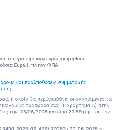
I
κόστος για την ανωτέρω προμήθεια
ακόσια Ευρώ), πλέον ΦΠΑ.
 όρους και προϋποθέσεις συμμετοχής
φοράς
ας, η οποία θα περιλαμβάνει σκαναρισμένες τις
 οικονομική προσφορά σας (Παράρτημα Α) στην
έως την:
23/06/2025 και ώρα 23:59 μ.μ.
, με την
5430-2025-06-476/ RFQ53 / 23-06-2025 »