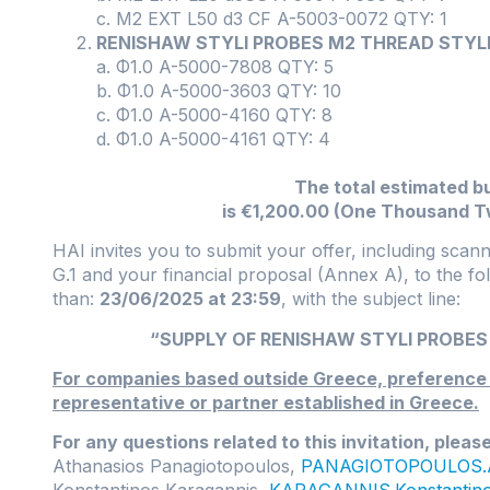
c. M2 EXT L50 d3 CF A-5003-0072 QTY: 1
RENISHAW STYLI PROBES M2 THREAD STYL
a. Φ1.0 A-5000-7808 QTY: 5
b. Φ1.0 A-5000-3603 QTY: 10
c. Φ1.0 A-5000-4160 QTY: 8
d. Φ1.0 A-5000-4161 QTY: 4
The total estimated b
is €1,200.00 (One Thousand T
HAI invites you to submit your offer, including scan
G.1 and your financial proposal (Annex A), to the fo
than:
23/06/2025 at 23:59
, with the subject line:
“SUPPLY OF RENISHAW STYLI PROBES 
For companies based outside Greece, preference wi
representative or partner established in Greece.
For any questions related to this invitation, pleas
Athanasios Panagiotopoulos,
PANAGIOTOPOULOS.At