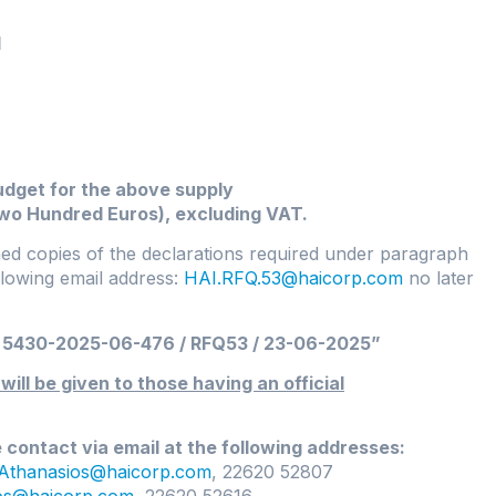
I
udget for the above supply
wo Hundred Euros), excluding VAT.
ned copies of the declarations required under paragraph
llowing email address:
HAI.RFQ.53@haicorp.com
no later
5430-2025-06-476 / RFQ53 / 23-06-2025”
ll be given to those having an official
e contact via email at the following addresses:
hanasios@haicorp.com
, 22620 52807