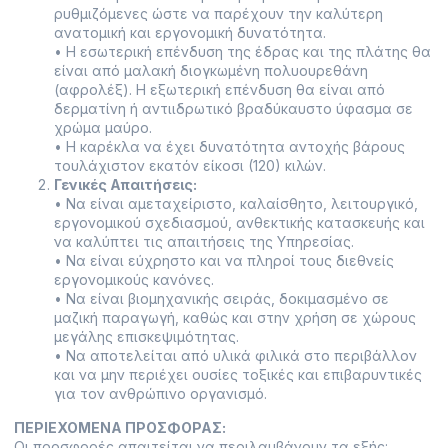
ρυθμιζόμενες ώστε να παρέχουν την καλύτερη
ανατομική και εργονομική δυνατότητα.
• Η εσωτερική επένδυση της έδρας και της πλάτης θα
είναι από μαλακή διογκωμένη πολυουρεθάνη
(αφρολέξ). Η εξωτερική επένδυση θα είναι από
δερματίνη ή αντιιδρωτικό βραδύκαυστο ύφασμα σε
χρώμα μαύρο.
• Η καρέκλα να έχει δυνατότητα αντοχής βάρους
τουλάχιστον εκατόν είκοσι (120) κιλών.
Γενικές Απαιτήσεις:
• Να είναι αμεταχείριστο, καλαίσθητο, λειτουργικό,
εργονομικού σχεδιασμού, ανθεκτικής κατασκευής και
να καλύπτει τις απαιτήσεις της Υπηρεσίας.
• Να είναι εύχρηστο και να πληροί τους διεθνείς
εργονομικούς κανόνες.
• Να είναι βιομηχανικής σειράς, δοκιμασμένο σε
μαζική παραγωγή, καθώς και στην χρήση σε χώρους
μεγάλης επισκεψιμότητας.
• Να αποτελείται από υλικά φιλικά στο περιβάλλον
και να μην περιέχει ουσίες τοξικές και επιβαρυντικές
για τον ανθρώπινο οργανισμό.
ΠΕΡΙΕΧΟΜΕΝΑ ΠΡΟΣΦΟΡΑΣ:
Οι προσφορές απαιτείται να περιλαμβάνουν τα εξής: