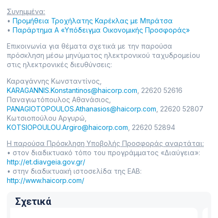
Συνημμένα:
•
Προμήθεια Τροχήλατης Καρέκλας με Μπράτσα
•
Παράρτημα Α «Υπόδειγμα Οικονομικής Προσφοράς»
Επικοινωνία για θέματα σχετικά με την παρούσα
πρόσκληση μέσω μηνύματος ηλεκτρονικού ταχυδρομείου
στις ηλεκτρονικές διευθύνσεις:
Καραγάννης Κωνσταντίνος,
KARAGANNIS.Konstantinos@haicorp.com
, 22620 52616
Παναγιωτόπουλος Αθανάσιος,
PANAGIOTOPOULOS.Athanasios@haicorp.com
, 22620 52807
Κωτσιοπούλου Αργυρώ,
KOTSIOPOULOU.Argiro@haicorp.com
, 22620 52894
Η παρούσα Πρόσκληση Υποβολής Προσφοράς αναρτάται:
• στον διαδικτυακό τόπο του προγράμματος «Διαύγεια»:
http://et.diavgeia.gov.gr/
• στην διαδικτυακή ιστοσελίδα της ΕΑΒ:
http://www.haicorp.com/
Σχετικά