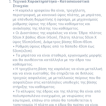
Τεχνικά Χαρακτηρίστηκα – Κατασκευαστικά
Στοιχεία:
• Η καρέκλα γραφείου θα είναι, τροχήλατη,
περιστροφική, με κανονικό ύψος πλάτης, με μπράτσα,
με επένδυση δερματίνης ή ύφασμα, με μηχανισμούς
ρύθμισης ύψους της έδρας του καθίσματος και
ανάκλησης της πλάτης του καθίσματος.
• Οι Διαστάσεις της καρέκλας να είναι: Έδρα: πλάτος
50cm Χ βάθος 45cm (±5cm), Πλάτη: πλάτος 50cm Χ
ύψος 55cm(±5cm), Διάμετρος βάσης 60cm–65cm.
• Ρύθμιση ύψους έδρας από το δάπεδο 43cm έως
53cm(±2cm).
• Τα μπράτσα να είναι σταθερά, εργονομικής μορφής
και θα συνδέονται κατάλληλα με την έδρα του
καθίσματος.
• Η τροχήλατη βάση της καρέκλας να είναι μεταλλική
και να είναι ευσταθής. Θα στηρίζεται σε διπλούς
τροχούς ασφαλείας, με μεταλλικούς πείρους που θα
ασφαλίζουν στις κατάλληλες υποδοχές της βάσης
στήριξης του καθίσματος.
• Το κέλυφος της έδρας και της πλάτης θα είναι από
πολυπροπυλένιο ενισχυμένο, με νευρώσεις στο
εσωτερικό, επάνω στο οποίο θα τοποθετείται η
ταπετσαρία. Η πλάτη και η έδρα θα πρέπει να είναι