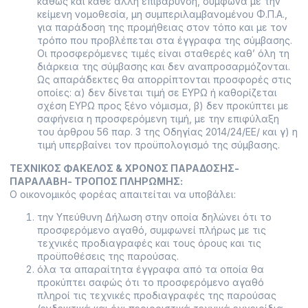
καθώς και κάθε άλλη επιβάρυνση, σύμφωνα με την
κείμενη νομοθεσία, μη συμπεριλαμβανομένου Φ.Π.Α.,
για παράδοση της προμήθειας στον τόπο και με τον
τρόπο που προβλέπεται στα έγγραφα της σύμβασης.
Οι προσφερόμενες τιμές είναι σταθερές καθ’ όλη τη
διάρκεια της σύμβασης και δεν αναπροσαρμόζονται.
Ως απαράδεκτες θα απορρίπτονται προσφορές στις
οποίες: α) δεν δίνεται τιμή σε ΕΥΡΩ ή καθορίζεται
σχέση ΕΥΡΩ προς ξένο νόμισμα, β) δεν προκύπτει με
σαφήνεια η προσφερόμενη τιμή, με την επιφύλαξη
του άρθρου 56 παρ. 3 της Οδηγίας 2014/24/ΕΕ/ και γ) η
τιμή υπερβαίνει τον προϋπολογισμό της σύμβασης.
ΤΕΧΝΙΚΟΣ ΦΑΚΕΛΟΣ & ΧΡΟΝΟΣ ΠΑΡΑΔΟΣΗΣ-
ΠΑΡΑΛΑΒΗ- ΤΡΟΠΟΣ ΠΛΗΡΩΜΗΣ:
Ο οικονομικός φορέας απαιτείται να υποβάλει:
την Υπεύθυνη Δήλωση στην οποία δηλώνει ότι το
προσφερόμενο αγαθό, συμφωνεί πλήρως με τις
τεχνικές προδιαγραφές και τους όρους και τις
προϋποθέσεις της παρούσας.
όλα τα απαραίτητα έγγραφα από τα οποία θα
προκύπτει σαφώς ότι το προσφερόμενο αγαθό
πληροί τις τεχνικές προδιαγραφές της παρούσας