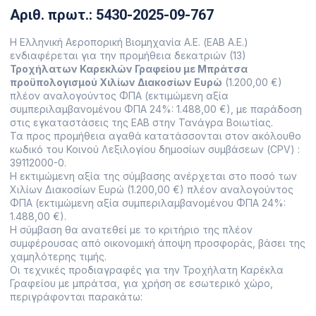
Αριθ. πρωτ.: 5430-2025-09-767
Η Ελληνική Αεροπορική Βιομηχανία Α.Ε. (ΕΑΒ Α.Ε.)
ενδιαφέρεται για την προμήθεια δεκατριών (13)
Τροχήλατων Καρεκλών Γραφείου με Μπράτσα
προϋπολογισμού Χιλίων Διακοσίων Ευρώ
(1.200,00 €)
πλέον αναλογούντος ΦΠΑ (εκτιμώμενη αξία
συμπεριλαμβανομένου ΦΠΑ 24%: 1.488,00 €), με παράδοση
στις εγκαταστάσεις της ΕΑΒ στην Τανάγρα Βοιωτίας.
Τα προς προμήθεια αγαθά κατατάσσονται στον ακόλουθο
κωδικό του Κοινού Λεξιλογίου δημοσίων συμβάσεων (CPV) :
39112000-0.
Η εκτιμώμενη αξία της σύμβασης ανέρχεται στο ποσό των
Χιλίων Διακοσίων Ευρώ (1.200,00 €) πλέον αναλογούντος
ΦΠΑ (εκτιμώμενη αξία συμπεριλαμβανομένου ΦΠΑ 24%:
1.488,00 €).
Η σύμβαση θα ανατεθεί με το κριτήριο της πλέον
συμφέρουσας από οικονομική άποψη προσφοράς, βάσει της
χαμηλότερης τιμής.
Οι τεχνικές προδιαγραφές για την Τροχήλατη Καρέκλα
Γραφείου με μπράτσα, για χρήση σε εσωτερικό χώρο,
περιγράφονται παρακάτω: