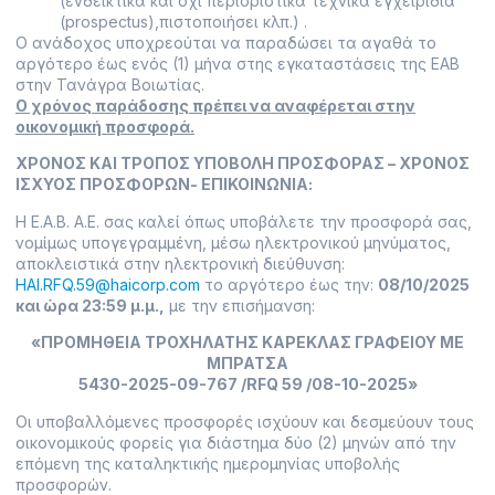
(ενδεικτικά και όχι περιοριστικά τεχνικά εγχειρίδια
(prospectus),πιστοποιήσει κλπ.) .
Ο ανάδοχος υποχρεούται να παραδώσει τα αγαθά το
αργότερο έως ενός (1) μήνα στης εγκαταστάσεις της ΕΑΒ
στην Τανάγρα Βοιωτίας.
Ο χρόνος παράδοσης πρέπει να αναφέρεται στην
οικονομική προσφορά.
ΧΡΟΝΟΣ ΚΑΙ ΤΡΟΠΟΣ ΥΠΟΒΟΛΗ ΠΡΟΣΦΟΡΑΣ – ΧΡΟΝΟΣ
ΙΣΧΥΟΣ ΠΡΟΣΦΟΡΩΝ- ΕΠΙΚΟΙΝΩΝΙΑ:
Η Ε.Α.Β. Α.Ε. σας καλεί όπως υποβάλετε την προσφορά σας,
νομίμως υπογεγραμμένη, μέσω ηλεκτρονικού μηνύματος,
αποκλειστικά στην ηλεκτρονική διεύθυνση:
HAI.RFQ.59@haicorp.com
το αργότερο έως την:
08/10/2025
και ώρα 23:59 μ.μ.,
με την επισήμανση:
«ΠΡΟΜΗΘΕΙΑ ΤΡΟΧΗΛΑΤΗΣ ΚΑΡΕΚΛΑΣ ΓΡΑΦΕΙΟΥ ΜΕ
ΜΠΡΑΤΣΑ
5430-2025-09-767 /RFQ 59 /08-10-2025»
Οι υποβαλλόμενες προσφορές ισχύουν και δεσμεύουν τους
οικονομικούς φορείς για διάστημα δύο (2) μηνών από την
επόμενη της καταληκτικής ημερομηνίας υποβολής
προσφορών.