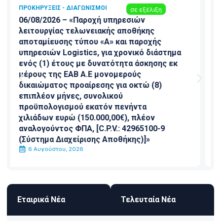
ΠΡΟΚΗΡΎΞΕΙΣ - ΔΙΑΓΩΝΙΣΜΟΊ
σε εξέλιξη
ΑΝΑΝΕΩΣΗ – 04/08/2026 – Διακήρυξη αρ.
1073/2026 με αντικείμενο την παροχή
υπηρεσιών «Συντήρησης και υποστήριξης
των αδειών χρήσης του Συστήματος ΟΠΣ
(SAP) από τον κατασκευαστή SAP AG για
τρία (3) έτη, συνολικού προϋπολογισμού
ενός εκατομμυρίου εκατόν δεκαέξι
χιλιάδων ευρώ (1.116.000,00€), πλέον
Φ.Π.Α.»
4 Αυγούστου, 2026
Εταιρικά Νέα
Τελευταία Νέα