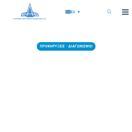
ΕΛ
ΠΡΟΚΗΡΎΞΕΙΣ - ΔΙΑΓΩΝΙΣΜΟΊ
03/10/2025 – ΠΡΟΣΚΛΗΣΗ
ΥΠΟΒΟΛΗΣ ΠΡΟΣΦΟΡΑΣ
«ΠΡΟΜΗΘΕΙΑ ΤΡΟΧΗΛΑΤΗΣ
ΚΑΡΕΚΛΑΣ ΓΡΑΦΕΙΟΥ ΜΕ
ΜΠΡΑΤΣΑ»
3 Οκτωβρίου, 2025