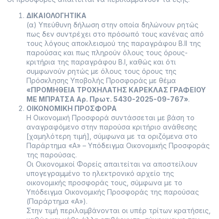
ΔΙΚΑΙΟΛΟΓΗΤΙΚΑ
(α) Υπεύθυνη δήλωση στην οποία δηλώνουν ρητώς
πως δεν συντρέχει στο πρόσωπό τους κανένας από
τους λόγους αποκλεισμού της παραγράφου Β.ΙΙ της
παρούσας και πως πληρούν όλους τους όρους-
κριτήρια της παραγράφου Β.Ι, καθώς και ότι
συμφωνούν ρητώς με όλους τους όρους της
Πρόσκλησης Υποβολής Προσφοράς με θέμα
«ΠΡΟΜΗΘΕΙΑ ΤΡΟΧΗΛΑΤΗΣ ΚΑΡΕΚΛΑΣ ΓΡΑΦΕΙΟΥ
ΜΕ ΜΠΡΑΤΣΑ Αρ. Πρωτ. 5430-2025-09-767»
.
ΟΙΚΟΝΟΜΙΚΗ ΠΡΟΣΦΟΡΑ
Η Οικονομική Προσφορά συντάσσεται με βάση το
αναγραφόμενο στην παρούσα κριτήριο ανάθεσης
[χαμηλότερη τιμή], σύμφωνα με τα οριζόμενα στο
Παράρτημα «Α» – Υπόδειγμα Οικονομικής Προσφοράς
της παρούσας.
Οι Οικονομικοί Φορείς απαιτείται να αποστείλουν
υπογεγραμμένο το ηλεκτρονικό αρχείο της
οικονομικής προσφοράς τους, σύμφωνα με το
Υπόδειγμα Οικονομικής Προσφοράς της παρούσας
(Παράρτημα «Α»).
Στην τιμή περιλαμβάνονται οι υπέρ τρίτων κρατήσεις,