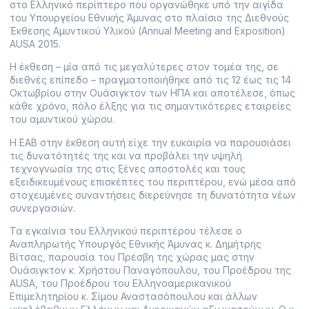
στο Ελληνικό περίπτερο που οργανώθηκε υπό την αιγίδα
του Υπουργείου Εθνικής Άμυνας στο πλαίσιο της Διεθνούς
Έκθεσης Αμυντικού Υλικού (Annual Meeting and Exposition)
AUSA 2015.
Η έκθεση – μία από τις μεγαλύτερες στον τομέα της, σε
διεθνές επίπεδο – πραγματοποιήθηκε από τις 12 έως τις 14
Οκτωβρίου στην Ουάσιγκτον των ΗΠΑ και αποτέλεσε, όπως
κάθε χρόνο, πόλο έλξης για τις σημαντικότερες εταιρείες
του αμυντικού χώρου.
Η ΕΑΒ στην έκθεση αυτή είχε την ευκαιρία να παρουσιάσει
τις δυνατότητές της και να προβάλει την υψηλή
τεχνογνωσία της στις ξένες αποστολές και τους
εξειδικευμένους επισκέπτες του περιπτέρου, ενώ μέσα από
στοχευμένες συναντήσεις διερεύνησε τη δυνατότητα νέων
συνεργασιών.
Τα εγκαίνια του Ελληνικού περιπτέρου τέλεσε ο
Αναπληρωτής Υπουργός Εθνικής Άμυνας κ. Δημήτρης
Βίτσας, παρουσία του Πρέσβη της χώρας μας στην
Ουάσιγκτον κ. Χρήστου Παναγόπουλου, του Προέδρου της
AUSA, του Προέδρου του Ελληνοαμερικανικού
Επιμελητηρίου κ. Σίμου Αναστασόπουλου και άλλων