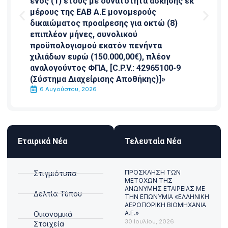
ενός (1) έτους με δυνατότητα άσκησης εκ
μέρους της ΕΑΒ Α.Ε μονομερούς
δικαιώματος προαίρεσης για οκτώ (8)
επιπλέον μήνες, συνολικού
προϋπολογισμού εκατόν πενήντα
χιλιάδων ευρώ (150.000,00€), πλέον
αναλογούντος ΦΠΑ, [C.P.V.: 42965100-9
(Σύστημα Διαχείρισης Αποθήκης)]»
6 Αυγούστου, 2026
Εταιρικά Νέα
Τελευταία Νέα
ΠΡΟΣΚΛΗΣΗ ΤΩΝ
Στιγμιότυπα
ΜΕΤΟΧΩΝ ΤΗΣ
ΑΝΩΝΥΜΗΣ ΕΤΑΙΡΕΙΑΣ ΜΕ
Δελτία Τύπου
ΤΗΝ ΕΠΩΝΥΜΙΑ «ΕΛΛΗΝΙΚΗ
ΑΕΡΟΠΟΡΙΚΗ ΒΙΟΜΗΧΑΝΙΑ
Α.Ε.»
Οικονομικά
30 Ιουλίου, 2026
Στοιχεία