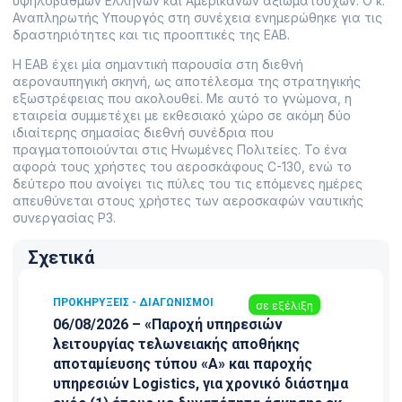
υψηλόβαθμων Ελλήνων και Αμερικανών αξιωματούχων. Ο κ.
Αναπληρωτής Υπουργός στη συνέχεια ενημερώθηκε για τις
δραστηριότητες και τις προοπτικές της ΕΑΒ.
H ΕΑΒ έχει μία σημαντική παρουσία στη διεθνή
αεροναυπηγική σκηνή, ως αποτέλεσμα της στρατηγικής
εξωστρέφειας που ακολουθεί. Με αυτό το γνώμονα, η
εταιρεία συμμετέχει με εκθεσιακό χώρο σε ακόμη δύο
ιδιαίτερης σημασίας διεθνή συνέδρια που
πραγματοποιούνται στις Ηνωμένες Πολιτείες. Το ένα
αφορά τους χρήστες του αεροσκάφους C-130, ενώ το
δεύτερο που ανοίγει τις πύλες του τις επόμενες ημέρες
απευθύνεται στους χρήστες των αεροσκαφών ναυτικής
συνεργασίας Ρ3.
Σχετικά
ΠΡΟΚΗΡΎΞΕΙΣ - ΔΙΑΓΩΝΙΣΜΟΊ
σε εξέλιξη
06/08/2026 – «Παροχή υπηρεσιών
λειτουργίας τελωνειακής αποθήκης
αποταμίευσης τύπου «Α» και παροχής
υπηρεσιών Logistics, για χρονικό διάστημα