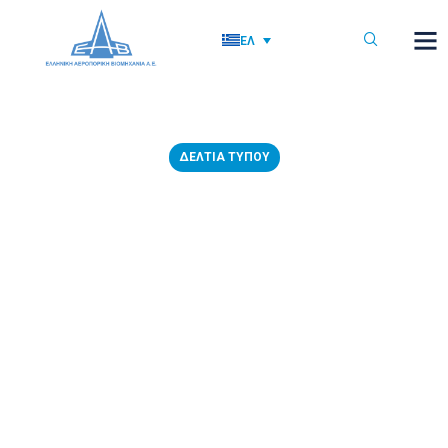
ΕΛ
ΔΕΛΤΊΑ ΤΎΠΟΥ
27/05/2016: Επίσκεψη του
βουλευτή ΣΥ.ΡΙΖ.Α. (ν.
Βοιωτίας) κ. Ν. Θηβαίου στην
Ελληνική Αεροπορική
Βιομηχανία
27 Μαΐου, 2016