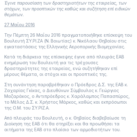
Έγινε παρουσίαση των δραστηριοτήτων της εταιρείας, των
στόχων, των προοπτικών της καθώς και συζήτηση επί ειδικών
θεμάτων.
27 Μαΐου 2016
Την Πέμπτη 26 Μαΐου 2016 πραγματοποιήθηκε επίσκεψη του
Βουλευτή ΣΥ.ΡΙ.ΖΑ (Ν. Βοιωτίας) κ. Νικόλαου Θηβαίου στις
εγκαταστάσεις της Ελληνικής Αεροπορικής Βιομηχανίας.
Κατά τη διάρκεια της επίσκεψης έγινε από πλευράς ΕΑΒ
ενημέρωση του Βουλευτή για τις τρέχουσες
δραστηριότητες της εταιρείας, ενώ συζητήθηκαν επί
μέρους θέματα, οι στόχοι και οι προοπτικές της.
Στη συνάντηση παραβρέθηκαν ο Πρόεδρος Δ.Σ. της ΕΑΒ κ.
Ζαχαρίας Γκίκας, ο Διευθύνων Σύμβουλος κ. Γεώργιος
Μαζαράκος, ο Αντιπρόεδρος κ. Χαράλαμπος Παπασπύρος,
το Μέλος Δ.Σ. κ. Χρήστος Μάρκος, καθώς και εκπρόσωποι
της Ο.Μ. του ΣΥ.ΡΙΖ.Α.
Από πλευράς του Βουλευτή, ο κ. Θηβαίος διαβεβαίωσε τη
Διοίκηση της ΕΑΒ ότι θα στηρίξει και θα προωθήσει τα
αιτήματα της ΕΑΒ στο πλαίσιο των αρμοδιοτήτων του.