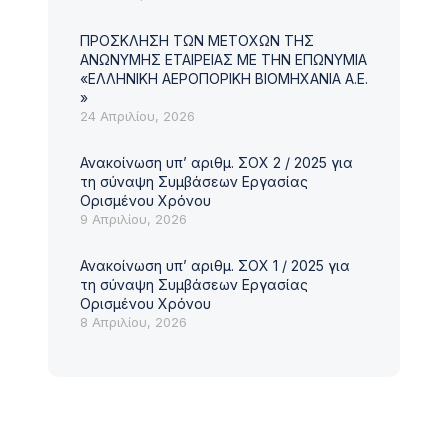
ΠΡΟΣΚΛΗΣΗ ΤΩΝ ΜΕΤΟΧΩΝ ΤΗΣ
ΑΝΩΝΥΜΗΣ ΕΤΑΙΡΕΙΑΣ ΜΕ ΤΗΝ ΕΠΩΝΥΜΙΑ
«ΕΛΛΗΝΙΚΗ ΑΕΡΟΠΟΡΙΚΗ ΒΙΟΜΗΧΑΝΙΑ Α.Ε.
»
24 Απριλίου, 2026
ΑΝΑΚΟΙΝΏΣΕΙΣ
ΑΝΑΚ
ΠΡΟΣΚΛΗΣΗ ΤΩΝ ΜΕΤΟΧΩΝ
Ανα
Ανακοίνωση υπ’ αριθμ. ΣΟΧ 2 / 2025 για
τη σύναψη Συμβάσεων Εργασίας
ΤΗΣ ΑΝΩΝΥΜΗΣ ΕΤΑΙΡΕΙΑΣ ΜΕ
202
Ορισμένου Χρόνου
ΤΗΝ ΕΠΩΝΥΜΙΑ «ΕΛΛΗΝΙΚΗ
Εργ
9 Απριλίου, 2026
2
ΑΕΡΟΠΟΡΙΚΗ ΒΙΟΜΗΧΑΝΙΑ Α.Ε.»
Ανακοίνωση υπ’ αριθμ. ΣΟΧ 1 / 2025 για
30 Ιουλίου, 2026
Η ΕΛ
τη σύναψη Συμβάσεων Εργασίας
ανακ
Σύμφωνα με τον Νόμο και το Καταστατικό,
Ορισμένου Χρόνου
εργα
μετά από απόφαση του Διοικητικού
8 Απριλίου, 2026
χρόν
Συμβουλίου, καλούνται οι Μέτοχοι της
(268
Ανώνυμης Εταιρείας με την επωνυμία
Τεχν
«ΕΛΛΗΝΙΚΗ ΑΕΡΟΠΟΡΙΚΗ ΒΙΟΜΗΧΑΝΙΑ
Δ
ΔΕΊΤΕ ΠΕΡΙΣΣΌΤΕΡΑ