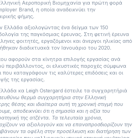
Ελληνική Αεροπορική Βιομηχανία για πρώτη φορά
ployer Brand, η οποία αναδεικνύει την
ιρικής φήμης.
ην Ελλάδα αξιολογώντας ένα δείγμα των 150
ολογία της παγκόσμιας έρευνας. Στη φετινή έρευνα
ληνες φοιτητές, εργαζόμενοι και άνεργοι ηλικίας από
ιήθηκαν διαδικτυακά τον Ιανουάριο του 2020.
που αφορούν στα κίνητρα επιλογής εργασίας ανά
κού περιβάλλοντος, οι ελκυστικές παροχές σύμφωνα
 που καταγράφουν τις καλύτερες επιδόσεις και οι
ογής της εργασίας.
λλάδα κα Leigh Ostergard έστειλε τα συγχαρητήριά
ευθύνω θερμά συγχαρητήρια στην Ελληνική
ρης θέσης και ιδιαίτερα αυτή τη χρονική στιγμή που
με, αποδεικνύει ότι η σημασία και η αξία του
τηγική της ατζέντα. Τα τελευταία χρόνια,
ρχίζουν να αξιολογούν και να επαναπροσδιορίζουν την
μβάνουν τα οφέλη στην προσέλκυση και διατήρηση των