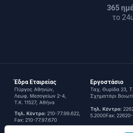
365 ημ
το 24
Έδρα Εταιρείας
Εργοστάσιο
Πύργος Αθηνών,
Ταχ. Θυρίδα 23, Τ.
Λεωφ. Μεσογείων 2-4,
Σχηματάρι Βοιωτ
T.K. 11527, Αθήνα
Τηλ. Κέντρο:
226
Τηλ. Κέντρο:
210-77.99.622,
5.2000Fax: 22620-
Fax: 210-77.97.670
Αρ. ΓΕΜΗ:
000297501000