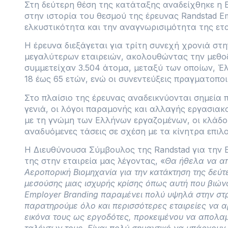
Στη δεύτερη θέση της κατάταξης αναδείχθηκε η 
στην ιστορία του θεσμού της έρευνας Randstad Em
ελκυστικότητα και την αναγνωρισιμότητα της ετα
Η έρευνα διεξάγεται για τρίτη συνεχή χρονιά στ
μεγαλύτερων εταιρειών, ακολουθώντας την μεθοδ
συμμετείχαν 3.504 άτομα, μεταξύ των οποίων, Έλ
18 έως 65 ετών, ενώ οι συνεντεύξεις πραγματοπο
Στο πλαίσιο της έρευνας αναδεικνύονται σημεία 
γενιά, οι λόγοι παραμονής και αλλαγής εργασια
με τη γνώμη των Ελλήνων εργαζομένων, οι κλάδοι
αναδυόμενες τάσεις σε σχέση με τα κίνητρα επιλ
Η Διευθύνουσα Σύμβουλος της Randstad για την Ε
της στην εταιρεία μας λέγοντας, «
Θα ήθελα να απ
Αεροπορική Βιομηχανία για την κατάκτηση της δεύτε
μεσούσης μιας ισχυρής κρίσης όπως αυτή που βιώνου
Employer Branding παραμένει πολύ υψηλά στην στρα
παρατηρούμε όλο και περισσότερες εταιρείες να α
εικόνα τους ως εργοδότες, προκειμένου να απολα