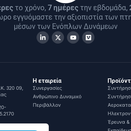
έρες
το χρόνο,
7 ημέρες
την εβδομάδα,
ωρο εγγυόμαστε την αξιοπιστία των πτ
μέσων των Ενόπλων Δυνάμεων
Η εταιρεία
Προϊόντ
Κ. 320 09,
Συνεργασίες
Συντήρησ
ίας
Ανθρώπινο Δυναμικό
Συντήρησ
Περιβάλλον
Αεροκατα
20-
Ηλεκτρον
5.2170
Έρευνα &
Εκπαίδευ