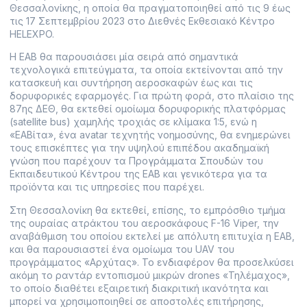
Θεσσαλονίκης, η οποία θα πραγματοποιηθεί από τις 9 έως
τις 17 Σεπτεμβρίου 2023 στο Διεθνές Εκθεσιακό Κέντρο
HELEXPO.
Η ΕΑΒ θα παρουσιάσει μία σειρά από σημαντικά
τεχνολογικά επιτεύγματα, τα οποία εκτείνονται από την
κατασκευή και συντήρηση αεροσκαφών έως και τις
δορυφορικές εφαρμογές. Για πρώτη φορά, στο πλαίσιο της
87ης ΔΕΘ, θα εκτεθεί ομοίωμα δορυφορικής πλατφόρμας
(satellite bus) χαμηλής τροχιάς σε κλίμακα 1:5, ενώ η
«ΕΑΒίτα», ένα avatar τεχνητής νοημοσύνης, θα ενημερώνει
τους επισκέπτες για την υψηλού επιπέδου ακαδημαϊκή
γνώση που παρέχουν τα Προγράμματα Σπουδών του
Εκπαιδευτικού Κέντρου της ΕΑΒ και γενικότερα για τα
προϊόντα και τις υπηρεσίες που παρέχει.
Στη Θεσσαλονίκη θα εκτεθεί, επίσης, το εμπρόσθιο τμήμα
της ουραίας ατράκτου του αεροσκάφους F-16 Viper, την
αναβάθμιση του οποίου εκτελεί με απόλυτη επιτυχία η ΕΑΒ,
και θα παρουσιαστεί ένα ομοίωμα του UAV του
προγράμματος «Αρχύτας». Το ενδιαφέρον θα προσελκύσει
ακόμη το ραντάρ εντοπισμού μικρών drones «Τηλέμαχος»,
το οποίο διαθέτει εξαιρετική διακριτική ικανότητα και
μπορεί να χρησιμοποιηθεί σε αποστολές επιτήρησης,