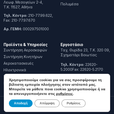
Λεωφ. Μεσογείων 2-4,
Πολυμέσα
T.K. 11527, Αθήνα
Τηλ. Κέντρο:
210-77.99.622,
Fax: 210-77.97.670
Αρ. ΓΕΜΗ:
000297501000
Προϊόντα & Υπηρεσίες
Εργοστάσιο
Συντήρηση Αεροσκαφών
Ταχ. Θυρίδα 23, Τ.Κ. 320 09,
Σχηματάρι Βοιωτίας
Συντήρηση Κινητήρων
Αεροκατασκευές
Τηλ. Κέντρο:
22620-
5.2000Fax: 22620-5.2170
Ηλεκτρονικά
Έρευνα & Καινοτομία
Χρησιμοποιούμε cookies για να σας προσφέρουμε τη
Εκπαίδευση
βέλτιστη εμπειρία πλοήγησης στον ιστότοπό μας.
Μπορείτε να μάθετε ποια cookies χρησιμοποιούμε ή να
τα απενεργοποιήσετε στις
ρυθμίσεις
.
Copyright© 2022 Hellenic Aerospace Industry, All rights reserved.
Αποδοχή
Απόρριψη
Ρυθμίσεις
Powered by
COSMOTE NewSite4U
Πολιτική Απορρήτου
Όροι χρήσης
Πολιτική Cookies