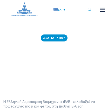
ΕΛ
ΔΕΛΤΊΑ ΤΎΠΟΥ
06/09/2023: ΔΟΡΥΦΟΡΟΙ ΚΑΙ
ΤΕΧΝΗΤΗ ΝΟΗΜΟΣΥΝΗ ΣΤΟ
ΠΕΡΙΠΤΕΡΟ ΤΗΣ EAB ΣΤΗΝ 87η
ΔΕΘ
5 Σεπτεμβρίου, 2023
Η Ελληνική Αεροπορική Βιομηχανία (ΕΑΒ) φιλοδοξεί να
πρωταγωνιστήσει και φέτος στη Διεθνή Έκθεση