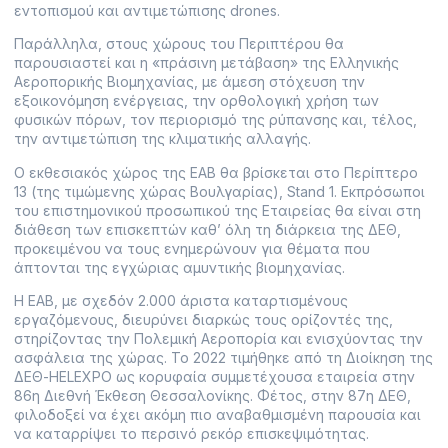
εντοπισμού και αντιμετώπισης drones.
Παράλληλα, στους χώρους του Περιπτέρου θα
παρουσιαστεί και η «πράσινη μετάβαση» της Ελληνικής
Αεροπορικής Βιομηχανίας, με άμεση στόχευση την
εξοικονόμηση ενέργειας, την ορθολογική χρήση των
φυσικών πόρων, τον περιορισμό της ρύπανσης και, τέλος,
την αντιμετώπιση της κλιματικής αλλαγής.
Ο εκθεσιακός χώρος της ΕΑΒ θα βρίσκεται στο Περίπτερο
13 (της τιμώμενης χώρας Βουλγαρίας), Stand 1. Εκπρόσωποι
του επιστημονικού προσωπικού της Εταιρείας θα είναι στη
διάθεση των επισκεπτών καθ’ όλη τη διάρκεια της ΔΕΘ,
προκειμένου να τους ενημερώνουν για θέματα που
άπτονται της εγχώριας αμυντικής βιομηχανίας.
Η ΕΑΒ, με σχεδόν 2.000 άριστα καταρτισμένους
εργαζόμενους, διευρύνει διαρκώς τους ορίζοντές της,
στηρίζοντας την Πολεμική Αεροπορία και ενισχύοντας την
ασφάλεια της χώρας. Το 2022 τιμήθηκε από τη Διοίκηση της
ΔΕΘ-HELEXPO ως κορυφαία συμμετέχουσα εταιρεία στην
86η Διεθνή Έκθεση Θεσσαλονίκης. Φέτος, στην 87η ΔΕΘ,
φιλοδοξεί να έχει ακόμη πιο αναβαθμισμένη παρουσία και
να καταρρίψει το περσινό ρεκόρ επισκεψιμότητας.