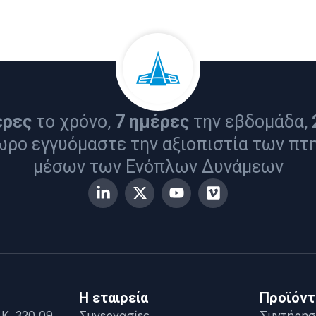
έρες
το χρόνο,
7 ημέρες
την εβδομάδα,
ωρο εγγυόμαστε την αξιοπιστία των πτ
μέσων των Ενόπλων Δυνάμεων
Η εταιρεία
Προϊόντ
Κ. 320 09,
Συνεργασίες
Συντήρησ