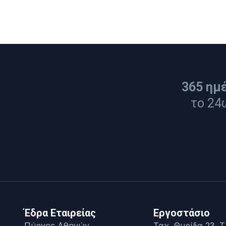
365 ημ
το 24
Έδρα Εταιρείας
Εργοστάσιο
Πύργος Αθηνών,
Ταχ. Θυρίδα 23, Τ.