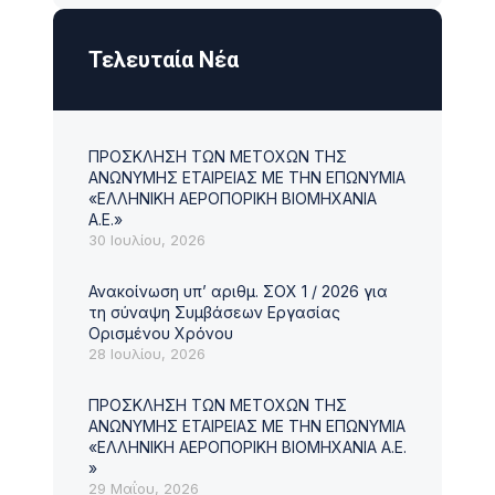
Τελευταία Νέα
ΠΡΟΣΚΛΗΣΗ ΤΩΝ ΜΕΤΟΧΩΝ ΤΗΣ
ΑΝΩΝΥΜΗΣ ΕΤΑΙΡΕΙΑΣ ΜΕ ΤΗΝ ΕΠΩΝΥΜΙΑ
«ΕΛΛΗΝΙΚΗ ΑΕΡΟΠΟΡΙΚΗ ΒΙΟΜΗΧΑΝΙΑ
Α.Ε.»
30 Ιουλίου, 2026
Ανακοίνωση υπ’ αριθμ. ΣΟΧ 1 / 2026 για
ΠΡΟΚΗΡΎΞΕΙΣ - ΔΙΑΓΩΝΙΣΜΟΊ
ΑΝΑΚ
τη σύναψη Συμβάσεων Εργασίας
σε εξέλιξη
Ορισμένου Χρόνου
ΠΡ
ΑΝΑΝΕΩΣΗ – 31/07/2026 –
28 Ιουλίου, 2026
ΤΗ
ΠΡΟΣΚΛΗΣΗ ΥΠΟΒΟΛΗΣ
ΤΗ
ΠΡΟΣΦΟΡΑΣ ΠΡΟΜΗΘΕΙΑ ΚΑΙ
ΠΡΟΣΚΛΗΣΗ ΤΩΝ ΜΕΤΟΧΩΝ ΤΗΣ
ΑΝΩΝΥΜΗΣ ΕΤΑΙΡΕΙΑΣ ΜΕ ΤΗΝ ΕΠΩΝΥΜΙΑ
ΑΕ
ΕΓΚΑΤΑΣΤΑΣΗ ΣΥΣΤΗΜΑΤΩΝ
«ΕΛΛΗΝΙΚΗ ΑΕΡΟΠΟΡΙΚΗ ΒΙΟΜΗΧΑΝΙΑ Α.Ε.
3
ΕΣΩΤΕΡΙΚΗΣ ΣΚΙΑΣΗΣ ΤΥΠΟΥ
»
29 Μαΐου, 2026