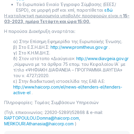
Το Ευρωπαϊκό Ενιαίο Έγγραφο Σύμβασης (ΕΕΕΣ/
ESPD), σε μορφή pdf και xml, παρατίθεται
εδώ
Η καταληκτική ημερομηνία υποβολής προσφορών είναι η
15-
03-2023, ημέρα Τετάρτη και ώρα 15:00.
Η παρούσα Διακήρυξη αναρτάται:
α) Στην Επίσημη Εφημερίδα της Ευρωπαϊκής Ένωσης.
β) Στο Ε.Σ.Η.ΔΗ.Σ:
http://www.promitheus.gov.gr
.
γ) Στο Κ.Η.Μ.ΔΗ.Σ.
δ) Στον ιστότοπο «Διαύγεια»:
http://www.diavgeia.gov.gr
,σύμφωνα με τα άρθρα 75 επομ. του Κεφαλαίου ΙΑ` με
τίτλο «ΨΗΦΙΑΚΗ ΔΙΑΦΑΝΕΙΑ – ΠΡΟΓΡΑΜΜΑ ΔΙΑΥΓΕΙΑ»
του ν. 4727/2020.
ε) Στην διαδικτυακή ιστοσελίδα της ΕΑΒ A.E:
http://www.haicorp.com/el/news-el/tenders-el/tenders-
active-el
.
Πληροφορίες: Τομέας Συμβάσεων Υπηρεσιών
(Τηλ. επικοινωνίας: 22620-52891/52868 & e-mail:
RAPTOPOULOU.Domna@haicorp.com
,
MERKOURI.Athanasia@haicorp.com
)