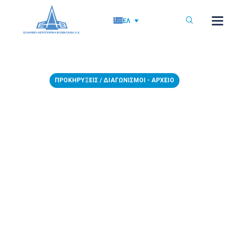
ΕΛ
ΠΡΟΚΗΡΎΞΕΙΣ / ΔΙΑΓΩΝΙΣΜΟΊ - ΑΡΧΕΊΟ
14/02/2023 – Διακήρυξη No
969 με αντικείμενο την
παροχή υπηρεσιών
διαχείρισης υλικών κεντρικής
αποθήκης και υλικών
τελωνειακής αποθήκης και
αναδιάταξης αποθηκευτικών
χώρων