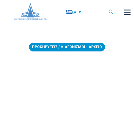
ΕΛ
ΠΡΟΚΗΡΎΞΕΙΣ / ΔΙΑΓΩΝΙΣΜΟΊ - ΑΡΧΕΊΟ
ΑΝΑΝΕΩΣΗ – 06/07/2023 –
Διακήρυξη No 982 με
αντικείμενο την προμήθεια
υλικοτεχνικού εξοπλισμού και
λογισμικού για την μετάβαση
και αναβάθμιση του
υπάρχοντος συστήματος SAP
της ΕΑΒ ΑΕ, συνολικού