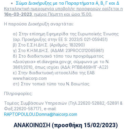
Σώμα Διακήρυξης με τα Παραρτήματα Α, Β, Γ και Δ
Καταληκτική ημερομηνία υποβολής προσφορών ορίζεται η
16η-03-2023
, ημέρα Πέμπτη και ώρα 15.00.
Η παρούσα Διακήρυξη αναρτάται:
α) Στην επίσημη Εφημερίδα της Ευρωπαϊκής Ένωσης
(αρ. Προκήρυξης στην ΕΕ S: 2023/S 021-059451)
β) Στο Ε.Σ.Η.ΔΗ.Σ. (Αριθμός: 183290)
γ) Στο Κ.Η.Μ.ΔΗ.Σ. (ΑΔΑΜ: 23PROC012065981)
δ) Στο διαδικτυακό τόπο του προγράμματος
«Διαύγεια» et.diavgeia.gov.gr, σύμφωνα με το Ν.
3861/2010, όπως ισχύει (ΑΔΑ: ΡΠΒΒ469Η1Γ-ΑΞ2)
ε) Στην διαδικτυακή ιστοσελίδα της ΕΑΒ
www.haicorp.com
στ) Στον τοπικό τύπο του Ν. Βοιωτίας
Πληροφορίες:
Τομέας Συμβάσεων Υπηρεσιών (Τηλ.22620-52882,-52891 &
Φαξ.22620-58717), e-mail:
RAPTOPOULOU.Domna@haicorp.com
ΑΝΑΚΟΙΝΩΣΗ (
προσθήκη 15/02/2023
)