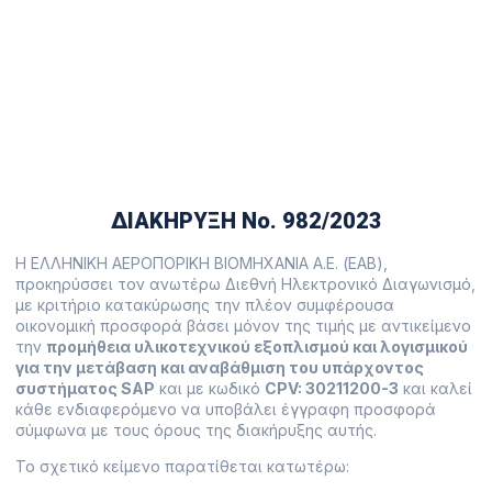
προϋπολογισμού 390.000,00 €,
πλέον αναλογούντος Φ.Π.Α.
5 Ιουλίου, 2023
ΔΙΑΚΗΡΥΞΗ Νο. 982/2023
Η ΕΛΛΗΝΙΚΗ ΑΕΡΟΠΟΡΙΚΗ ΒΙΟΜΗΧΑΝΙΑ Α.Ε. (ΕΑΒ),
προκηρύσσει τον ανωτέρω Διεθνή Ηλεκτρονικό Διαγωνισμό,
με κριτήριο κατακύρωσης την πλέον συμφέρουσα
οικονομική προσφορά βάσει μόνον της τιμής με αντικείμενο
την
προμήθεια υλικοτεχνικού εξοπλισμού και λογισμικού
για την μετάβαση και αναβάθμιση του υπάρχοντος
συστήματος SAP
και με κωδικό
CPV: 30211200-3
και καλεί
κάθε ενδιαφερόμενο να υποβάλει έγγραφη προσφορά
σύμφωνα με τους όρους της διακήρυξης αυτής.
Το σχετικό κείμενο παρατίθεται κατωτέρω: