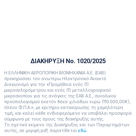
χιλιάδων ευρώ (110.000,00€),
πλέον Φ.Π.Α.»
26 Νοεμβρίου, 2025
ΔΙΑΚΗΡΥΞΗ Νο. 1020/2025
Η ΕΛΛΗΝΙΚΗ ΑΕΡΟΠΟΡΙΚΗ ΒΙΟΜΗΧΑΝΙΑ Α.Ε. (ΕΑΒ)
προκηρύσσει τον ανωτέρω Ηλεκτρονικό Ανοικτό
Διαγωνισμό για την «Προμήθεια ενός (1)
μικροσκληρόμετρου και ενός (1) μεταλλογραφικού
μικροσκοπίου για τις ανάγκες της ΕΑΒ Α.Ε., συνολικού
προϋπολογισμού εκατόν δέκα χιλιάδων ευρώ (110.000,00€),
πλέον Φ.Π.Α.», με κριτήριο κατακύρωσης τη χαμηλότερη
τιμή, και καλεί κάθε ενδιαφερόμενο να υποβάλει προσφορά
σύμφωνα με τους όρους της διακήρυξης αυτής.
Το σχετικό κείμενο της Διακήρυξης και των Παραρτημάτων
αυτής, σε μορφή pdf, παρατίθεται
εδώ
.