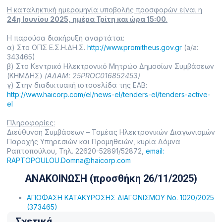
Η καταληκτική ημερομηνία υποβολής προσφορών είναι η
24η Ιουνίου 2025, ημέρα Τρίτη και ώρα 15:00
.
Η παρούσα διακήρυξη αναρτάται:
α) Στο ΟΠΣ Ε.Σ.Η.ΔΗ.Σ.
http://www.promitheus.gov.gr
(a/a:
343465)
β) Στο Κεντρικό Ηλεκτρονικό Μητρώο Δημοσίων Συμβάσεων
(ΚΗΜΔΗΣ)
(ΑΔΑΜ: 25PROC016852453)
γ) Στην διαδικτυακή ιστοσελίδα της ΕΑΒ:
http://www.haicorp.com/el/news-el/tenders-el/tenders-active-
el
Πληροφορίες:
Διεύθυνση Συμβάσεων – Τομέας Ηλεκτρονικών Διαγωνισμών
Παροχής Υπηρεσιών και Προμηθειών, κυρία Δόμνα
Ραπτοπούλου, Τηλ. 22620-52891/52872,
email:
RAPTOPOULOU.Domna@haicorp.com
ΑΝΑΚΟΙΝΩΣΗ (προσθήκη 26/11/2025)
ΑΠΟΦΑΣΗ ΚΑΤΑΚΥΡΩΣΗΣ ΔΙΑΓΩΝΙΣΜΟΥ No. 1020/2025
(373465)
Σχετικά