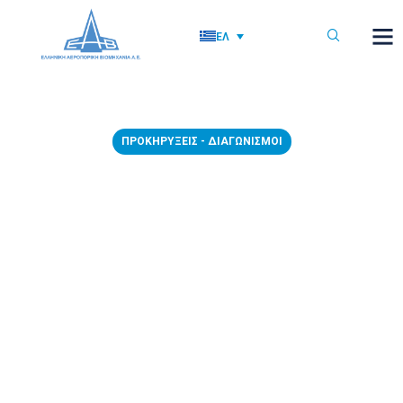
ΕΛ
ΠΡΟΚΗΡΎΞΕΙΣ - ΔΙΑΓΩΝΙΣΜΟΊ
ΑΝΑΝΕΩΣΗ – 26/11/2025 –
Διακήρυξη Νο. 1020/2025 με
αντικείμενο την «Προμήθεια
ενός (1) μικροσκληρόμετρου
και ενός (1) μεταλλογραφικού
μικροσκοπίου για τις ανάγκες
της ΕΑΒ Α.Ε., συνολικού
προϋπολογισμού εκατόν δέκα