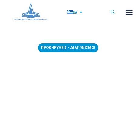
ΕΛ
ΠΡΟΚΗΡΎΞΕΙΣ - ΔΙΑΓΩΝΙΣΜΟΊ
ΑΝΑΝΕΩΣΗ – 19/02/2026 –
Διακήρυξη αρ. 1044/2025 με
αντικείμενο την προμήθεια
μεταφορικών ξυλοκιβωτίων
τύπου A, B & C για τον
εγκιβωτισμό εργοσυνόλων
δομικών τμημάτων της
ατράκτου του αεροσκάφους C-