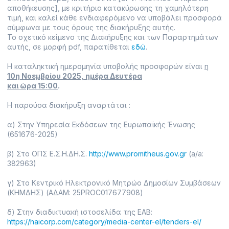
αποθήκευσης], με κριτήριο κατακύρωσης τη χαμηλότερη
τιμή, και καλεί κάθε ενδιαφερόμενο να υποβάλει προσφορά
σύμφωνα με τους όρους της διακήρυξης αυτής.
Το σχετικό κείμενο της Διακήρυξης και των Παραρτημάτων
αυτής, σε μορφή pdf, παρατίθεται
εδώ
.
Η καταληκτική ημερομηνία υποβολής προσφορών είναι
η
10η Νοεμβρίου 2025, ημέρα Δευτέρα
και ώρα 15:00
.
Η παρούσα διακήρυξη αναρτάται :
α) Στην Υπηρεσία Εκδόσεων της Ευρωπαϊκής Ένωσης
(651676-2025)
β) Στο ΟΠΣ Ε.Σ.Η.ΔΗ.Σ.
http://www.promitheus.gov.gr
(a/a:
382963)
γ) Στο Κεντρικό Ηλεκτρονικό Μητρώο Δημοσίων Συμβάσεων
(ΚΗΜΔΗΣ) (ΑΔΑΜ: 25PROC017677908)
δ) Στην διαδικτυακή ιστοσελίδα της ΕΑΒ:
https://haicorp.com/category/media-center-el/tenders-el/