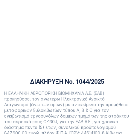
130J για χρονικό διάστημα
πέντε (5) ετών, συνολικού
προϋπολογισμού 847.600,00
ευρώ, πλέον Φ.Π.Α.
19 Φεβρουαρίου, 2026
ΔΙΑΚΗΡΥΞΗ Νο. 1044/2025
Η ΕΛΛΗΝΙΚΗ ΑΕΡΟΠΟΡΙΚΗ ΒΙΟΜΗΧΑΝΙΑ Α.Ε. (ΕΑΒ)
προκηρύσσει τον ανωτέρω Ηλεκτρονικό Ανοικτό
Διαγωνισμό (άνω των ορίων) με αντικείμενο την προμήθεια
μεταφορικών ξυλοκιβωτίων τύπου A, B & C για τον
εγκιβωτισμό εργοσυνόλων δομικών τμημάτων της ατράκτου
του αεροσκάφους C-130J, για την ΕΑΒ Α.Ε., για χρονικό
διάστημα πέντε (5) ετών, συνολικού προϋπολογισμού
847.600,00 ευρώ, πλέον Φ.Π.Α. [CPV: 44614100-8 Κιβώτια