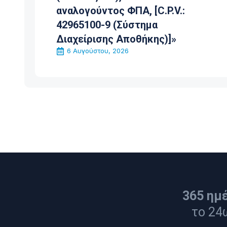
λογούντος ΦΠΑ, [C.P.V.:
65100-9 (Σύστημα
χείρισης Αποθήκης)]»
Αυγούστου, 2026
365 ημ
το 24