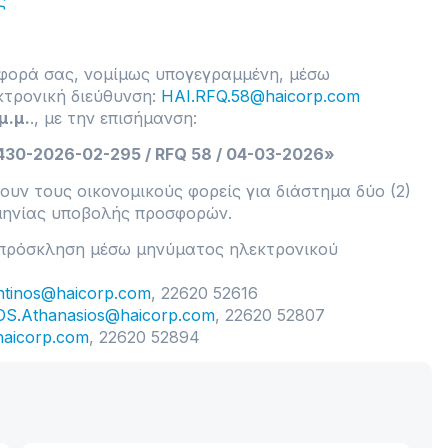
ς
σφορά σας, νομίμως υπογεγραμμένη, μέσω
κτρονική διεύθυνση:
HAI.RFQ.58@haicorp.com
μ.μ.
., με την επισήμανση:
-2026-02-295 / RFQ 58 / 04-03-2026»
υν τους οικονομικούς φορείς για διάστημα δύο (2)
μηνίας υποβολής προσφορών.
α πρόσκληση μέσω μηνύματος ηλεκτρονικού
tinos@haicorp.com
, 22620 52616
.Athanasios@haicorp.com
, 22620 52807
aicorp.com
, 22620 52894