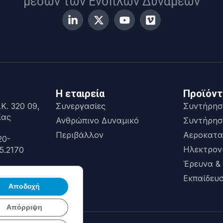
μέσων των Ενόπλων Δυνάμεων
Η εταιρεία
Προϊόντ
Κ. 320 09,
Συνεργασίες
Συντήρησ
ίας
Ανθρώπινο Δυναμικό
Συντήρησ
Περιβάλλον
Αεροκατα
20-
Ηλεκτρον
5.2170
Έρευνα &
Εκπαίδευ
Αποδοχή
Απόρριψη