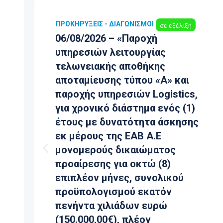
ΗΡΎΞΕΙΣ - ΔΙΑΓΩΝΙΣΜΟΊ
ΠΡΟΚΗΡΎΞΕΙ
σε εξέλιξη
08/2026 – «Παροχή
ΑΝΑΝΕΩΣ
ρεσιών λειτουργίας
Διακήρυξ
ωνειακής αποθήκης
αντικείμ
ταμίευσης τύπου «Α» και
υπηρεσι
οχής υπηρεσιών Logistics,
υποστήρ
 χρονικό διάστημα ενός (1)
χρήσης 
υς με δυνατότητα άσκησης
(SAP) απ
μέρους της ΕΑΒ Α.Ε
SAP AG γι
ομερούς δικαιώματος
συνολικ
αίρεσης για οκτώ (8)
ενός εκα
πλέον μήνες, συνολικού
δεκαέξι 
ϋπολογισμού εκατόν
(1.116.00
4 Αυγούσ
ήντα χιλιάδων ευρώ
0.000,00€), πλέον