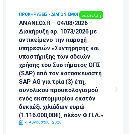
Σ - ΔΙΑΓΩΝΙΣΜΟΊ
ΠΡΟΚΗΡΎΞΕΙΣ - ΔΙ
σε εξέλιξη
Η – 04/08/2026 –
ΑΝΑΝΕΩΣΗ – 3
η αρ. 1073/2026 με
ΠΡΟΣΚΛΗΣΗ 
ενο την παροχή
ΠΡΟΣΦΟΡΑΣ Π
ών «Συντήρησης και
ΕΓΚΑΤΑΣΤΑΣ
ιξης των αδειών
ΕΣΩΤΕΡΙΚΗΣ 
του Συστήματος ΟΠΣ
ROMAN ΓΙΑ Τ
ό τον κατασκευαστή
ΕΑΒ Α.Ε.
31 Ιουλίου, 2026
α τρία (3) έτη,
ού προϋπολογισμού
τομμυρίου εκατόν
χιλιάδων ευρώ
0,00€), πλέον Φ.Π.Α.»
του, 2026