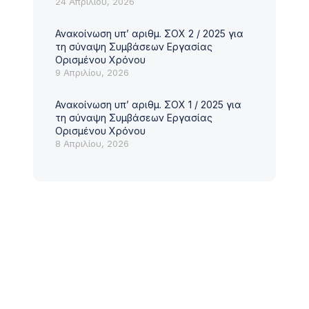
24 Απριλίου, 2026
Ανακοίνωση υπ’ αριθμ. ΣΟΧ 2 / 2025 για
ΑΓΩΝΙΣΜΟΊ
ΑΝΑΚΟΙΝΏΣΕΙΣ
σε εξέλιξη
τη σύναψη Συμβάσεων Εργασίας
ΠΡΟΣΚΛΗΣΗ ΤΩΝ 
1/07/2026 –
Ορισμένου Χρόνου
ΤΗΣ ΑΝΩΝΥΜΗΣ ΕΤ
ΥΠΟΒΟΛΗΣ
9 Απριλίου, 2026
ΤΗΝ ΕΠΩΝΥΜΙΑ «Ε
ΡΟΜΗΘΕΙΑ ΚΑΙ
Ανακοίνωση υπ’ αριθμ. ΣΟΧ 1 / 2025 για
ΑΕΡΟΠΟΡΙΚΗ ΒΙΟΜΗ
Η ΣΥΣΤΗΜΑΤΩΝ
τη σύναψη Συμβάσεων Εργασίας
30 Ιουλίου, 2026
ΣΚΙΑΣΗΣ ΤΥΠΟΥ
Ορισμένου Χρόνου
8 Απριλίου, 2026
ΙΣ ΑΝΑΓΚΕΣ ΤΗΣ
Σύμφωνα με τον Νόμο και
μετά από απόφαση του Δι
Συμβουλίου, καλούνται οι
Ανώνυμης Εταιρείας με τ
«ΕΛΛΗΝΙΚΗ ΑΕΡΟΠΟΡΙΚΗ 
ΔΕΊΤΕ ΠΕΡΙΣΣΌΤΕΡΑ