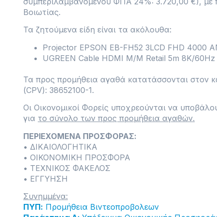
συμπεριλαμβανομένου ΦΠΑ 24%: 3.720,00 €), με
Βοιωτίας.
Τα ζητούμενα είδη είναι τα ακόλουθα:
Projector EPSON EB-FH52 3LCD FHD 4000 AN
UGREEN Cable HDMI M/M Retail 5m 8K/60Hz B
Τα προς προμήθεια αγαθά κατατάσσονται στον κ
(CPV): 38652100-1.
Οι Οικονομικοί Φορείς υποχρεούνται να υποβάλο
για
το σύνολο των προς προμήθεια αγαθών.
ΠΕΡΙΕΧΟΜΕΝΑ ΠΡΟΣΦΟΡΑΣ:
• ΔΙΚΑΙΟΛΟΓΗΤΙΚΑ
• ΟΙΚΟΝΟΜΙΚΗ ΠΡΟΣΦΟΡΑ
• ΤΕΧΝΙΚΟΣ ΦΑΚΕΛΟΣ
• ΕΓΓΥΗΣΗ
Συνημμένα:
ΠΥΠ:
Προμήθεια Βιντεοπροβολεων