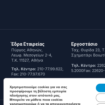
Έδρα Εταιρείας
Εργοστάσιο
Πύργος Αθηνών,
Ταχ. Θυρίδα 23, Τ.
Λεωφ. Μεσογείων 2-4,
Σχηματάρι Βοιωτ
T.K. 11527, Αθήνα
Τηλ. Κέντρο:
226
Τηλ. Κέντρο:
210-77.99.622,
5.2000Fax: 22620-
Fax: 210-77.97.670
Αρ. ΓΕΜΗ:
000297501000
Χρησιμοποιούμε cookies για να σας
προσφέρουμε τη βέλτιστη εμπειρία
πλοήγησης στον ιστότοπό μας.
Μπορείτε να μάθετε ποια cookies
χρησιμοποιούμε ή να τα απενεργοποιήσετε