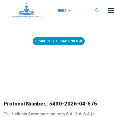
ΕΛ
ΠΡΟΚΗΡΎΞΕΙΣ - ΔΙΑΓΩΝΙΣΜΟΊ
08/04/2026 – Procurement of
Laboratory CNC Equipment for
Training and Education
8 Απριλίου, 2026
Protocol Number.: 5430-2026-04-575
The
Hellenic Aerospace Industry S.A. (HAI S.A.)
is