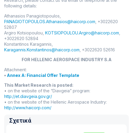
Research, please contact us via email or telephone at the
following details:
Athanasios Panagiotopoulos,
PANAGIOTOPOULOS.Athanasios@haicorp.com
, +3022620
52807
Argiro Kotsiopoulou,
KOTSIOPOULOU.Argiro@haicorp.com
,
+3022620 52894
Konstantinos Karagannis,
Karagannis.Konstantinos@haicorp.com
, +3022620 52616
FOR HELLENIC AEROSPACE INDUSTRY S.A
Attachment:
•
Annex A: Financial Offer Template
This Market Research is posted:
• on the website of the “Diavgeia” program:
http://et.diavgeia.gov.gr/
• on the website of the Hellenic Aerospace Industry:
http://www.haicorp.com/
Σχετικά