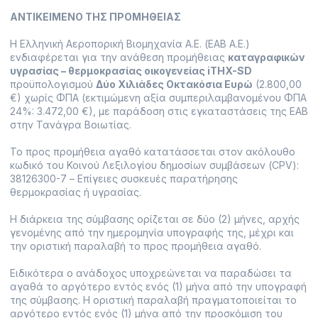
ΑΝΤΙΚΕΙΜΕΝΟ ΤΗΣ ΠΡΟΜΗΘΕΙΑΣ
Η Ελληνική Αεροπορική Βιομηχανία Α.Ε. (ΕΑΒ Α.Ε.)
ενδιαφέρεται για την ανάθεση προμήθειας
καταγραφικών
υγρασίας – θερμοκρασίας οικογενείας iTHX-SD
προϋπολογισμού
Δύο Χιλιάδες Οκτακόσια Ευρώ
(2.800,00
€) χωρίς ΦΠΑ (εκτιμώμενη αξία συμπεριλαμβανομένου ΦΠΑ
24%: 3.472,00 €), με παράδοση στις εγκαταστάσεις της ΕΑΒ
στην Τανάγρα Βοιωτίας.
Το προς προμήθεια αγαθό κατατάσσεται στον ακόλουθο
κωδικό του Κοινού Λεξιλογίου δημοσίων συμβάσεων (CPV):
38126300-7 – Επίγειες συσκευές παρατήρησης
θερμοκρασίας ή υγρασίας.
Η διάρκεια της σύμβασης ορίζεται σε δύο (2) μήνες, αρχής
γενομένης από την ημερομηνία υπογραφής της, μέχρι και
την οριστική παραλαβή το προς προμήθεια αγαθό.
Ειδικότερα ο ανάδοχος υποχρεώνεται να παραδώσει τα
αγαθά το αργότερο εντός ενός (1) μήνα από την υπογραφή
της σύμβασης. Η οριστική παραλαβή πραγματοποιείται το
αργότερο εντός ενός (1) μήνα από την προσκόμιση του