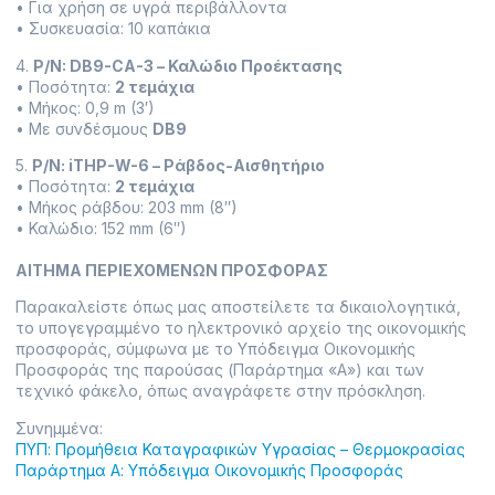
• Για χρήση σε υγρά περιβάλλοντα
• Συσκευασία: 10 καπάκια
4.
P/N: DB9-CA-3 – Καλώδιο Προέκτασης
• Ποσότητα:
2 τεμάχια
• Μήκος: 0,9 m (3′)
• Με συνδέσμους
DB9
5.
P/N: iTHP-W-6 – Ράβδος-Αισθητήριο
• Ποσότητα:
2 τεμάχια
• Μήκος ράβδου: 203 mm (8″)
• Καλώδιο: 152 mm (6″)
ΑΙΤΗΜΑ ΠΕΡΙΕΧΟΜΕΝΩΝ ΠΡΟΣΦΟΡΑΣ
Παρακαλείστε όπως μας αποστείλετε τα δικαιολογητικά,
το υπογεγραμμένο το ηλεκτρονικό αρχείο της οικονομικής
προσφοράς, σύμφωνα με το Υπόδειγμα Οικονομικής
Προσφοράς της παρούσας (Παράρτημα «Α») και των
τεχνικό φάκελο, όπως αναγράφετε στην πρόσκληση.
Συνημμένα:
ΠΥΠ: Προμήθεια Καταγραφικών Υγρασίας – Θερμοκρασίας
Παράρτημα Α: Υπόδειγμα Οικονομικής Προσφοράς