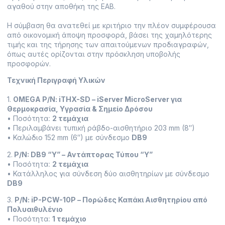
αγαθού στην αποθήκη της ΕΑΒ.
Η σύμβαση θα ανατεθεί με κριτήριο την πλέον συμφέρουσα
από οικονομική άποψη προσφορά, βάσει της χαμηλότερης
τιμής και της τήρησης των απαιτούμενων προδιαγραφών,
όπως αυτές ορίζονται στην πρόσκληση υποβολής
προσφορών.
Τεχνική Περιγραφή Υλικών
1.
OMEGA P/N: iTHX-SD – iServer MicroServer για
Θερμοκρασία, Υγρασία & Σημείο Δρόσου
• Ποσότητα:
2 τεμάχια
• Περιλαμβάνει τυπική ράβδο-αισθητήριο 203 mm (8″)
• Καλώδιο 152 mm (6″) με σύνδεσμο
DB9
2.
P/N: DB9 “Y” – Αντάπτορας Τύπου “Υ”
• Ποσότητα:
2 τεμάχια
• Κατάλληλος για σύνδεση δύο αισθητηρίων με σύνδεσμο
DB9
3.
P/N: iP-PCW-10P – Πορώδες Καπάκι Αισθητηρίου από
Πολυαιθυλένιο
• Ποσότητα:
1 τεμάχιο