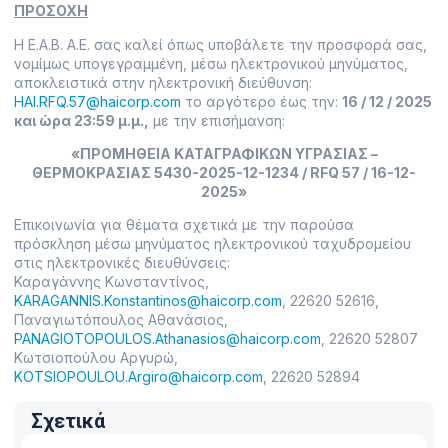
ΠΡΟΣΟΧΗ
Η Ε.Α.Β. Α.Ε. σας καλεί όπως υποβάλετε την προσφορά σας,
νομίμως υπογεγραμμένη, μέσω ηλεκτρονικού μηνύματος,
αποκλειστικά στην ηλεκτρονική διεύθυνση:
HAI.RFQ.57@haicorp.com
το αργότερο έως την:
16 / 12 / 2025
και ώρα 23:59 μ.μ.,
με την επισήμανση:
«ΠΡΟΜΗΘΕΙΑ ΚΑΤΑΓΡΑΦΙΚΩΝ ΥΓΡΑΣΙΑΣ –
ΘΕΡΜΟΚΡΑΣΙΑΣ 5430-2025-12-1234 / RFQ 57 / 16-12-
2025»
Επικοινωνία για θέματα σχετικά με την παρούσα
πρόσκληση μέσω μηνύματος ηλεκτρονικού ταχυδρομείου
στις ηλεκτρονικές διευθύνσεις:
Καραγάννης Κωνσταντίνος,
KARAGANNIS.Konstantinos@haicorp.com
, 22620 52616,
Παναγιωτόπουλος Αθανάσιος,
PANAGIOTOPOULOS.Athanasios@haicorp.com
, 22620 52807
Κωτσιοπούλου Αργυρώ,
KOTSIOPOULOU.Argiro@haicorp.com
, 22620 52894
Σχετικά