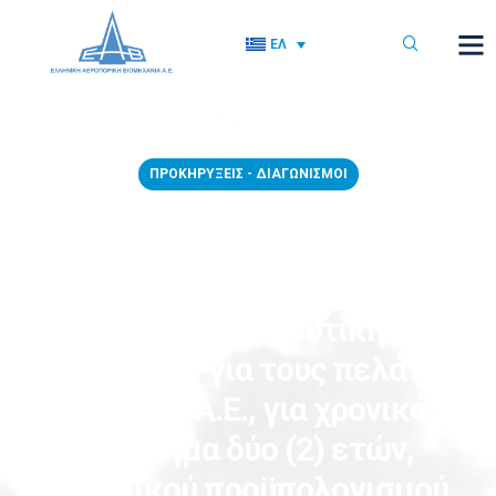
ΕΛ
ΠΡΟΚΗΡΎΞΕΙΣ - ΔΙΑΓΩΝΙΣΜΟΊ
07/07/2026 – Διακήρυξη αρ.
1050/2026 με αντικείμενο την
παροχή υπηρεσιών «Ομαδικής
Ιατροφαρμακευτικής
Ασφάλισης για τους πελάτες
της ΕΑΒ Α.Ε., για χρονικό
διάστημα δύο (2) ετών,
συνολικού προϋπολογισμού