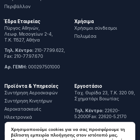
Περιβάλλον
Έδρα Εταιρείας
Χρήσιμα
Πύργος Αθηνών,
Χρήσιμοι σύνδεσμοι
Λεωφ. Μεσογείων 2-4,
Πολυμέσα
T.K. 11527, Αθήνα
Τηλ. Κέντρο:
210-77.99.622,
Fax: 210-77.97.670
Αρ. ΓΕΜΗ:
000297501000
Προϊόντα & Υπηρεσίες
Εργοστάσιο
Συντήρηση Αεροσκαφών
Ταχ. Θυρίδα 23, Τ.Κ. 320 09,
Σχηματάρι Βοιωτίας
Συντήρηση Κινητήρων
Αεροκατασκευές
Τηλ. Κέντρο:
22620-
5.2000Fax: 22620-5.2170
Ηλεκτρονικά
Έρευνα & Καινοτομία
Χρησιμοποιούμε cookies για να σας προσφέρουμε τη
Εκπαίδευση
βέλτιστη εμπειρία πλοήγησης στον ιστότοπό μας.