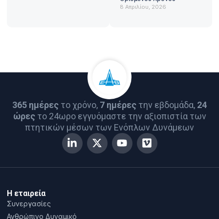
8 Απριλίου, 2026
365 ημέρες
το χρόνο,
7 ημέρες
την εβδομάδα,
24
ώρες
το 24ωρο εγγυόμαστε την αξιοπιστία των
πτητικών μέσων των Ενόπλων Δυνάμεων
Η εταιρεία
Συνεργασίες
Ανθρώπινο Δυναμικό