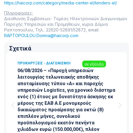
https://haicorp.com/category/media-center-el/tenders-el/
Πληροφορίες:
Διεύθυνση Συμβάσεων- Τομέας Ηλεκτρονικών Διαγωνισμών
Παροχής Υπηρεσιών και Προμηθειών, κυρία Δόμνα
Ραπτοπούλου, Τηλ.: 22620-52891/52872, email:
RAPTOPOULOU.Domna@haicorp.com
Σχετικά
ΠΡΟΚΗΡΎΞΕΙΣ - ΔΙΑΓΩΝΙΣΜΟΊ
σε εξέλιξη
06/08/2026 – «Παροχή υπηρεσιών
λειτουργίας τελωνειακής αποθήκης
αποταμίευσης τύπου «Α» και παροχής
υπηρεσιών Logistics, για χρονικό διάστημα
ενός (1) έτους με δυνατότητα άσκησης εκ
μέρους της ΕΑΒ Α.Ε μονομερούς
δικαιώματος προαίρεσης για οκτώ (8)
επιπλέον μήνες, συνολικού
προϋπολογισμού εκατόν πενήντα
χιλιάδων ευρώ (150.000,00€), πλέον