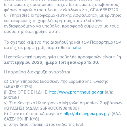
δικαιώματος προαίρεσης, τυχόν δικαιώματος συμβολαίου,
φόρων ασφαλίστρου-λοιπών κλάδων κ.λπ., CPV: 66512220-
0- Υπηρεσίες Ιατροφαρμακευτικής Ασφάλισης», με κριτήριο
κατακύρωσης τη χαμηλότερη τιμή, και καλεί κάθε
ενδιαφερόμενο να υποβάλει προσφορά σύμφωνα με τους
όρους της διακήρυξης αυτής.
Το σχετικό κείμενο της Διακήρυξης και των Παραρτημάτων
αυτής, σε μορφή pdf, παρατίθεται
εδώ
.
Η καταληκτική ημερομηνία υποβολής προσφορών είναι η
1η
Σεπτεμβρίου 2026, ημέρα Τρίτη και ώρα 15:00.
Η παρούσα διακήρυξη αναρτάται :
α) Στην Υπηρεσία Εκδόσεων της Ευρωπαϊκής Ένωσης
(464718-2026)
β) Στο ΟΠΣ Ε.Σ.Η.ΔΗ.Σ.
http://www.promitheus.gov.gr
(a/a:
500159)
γ) Στο Κεντρικό Ηλεκτρονικό Μητρώο Δημοσίων Συμβάσεων
(ΚΗΜΔΗΣ) (ΑΔΑΜ: 26PROC019384836)
δ) Στον ιστότοπο «Διαύγεια»:
http://et.diavgeia.gov.gr/
: (ΑΔΑ:
6ΑΣΕ469Η1Γ-ΚΥ8)
ε) Στην διαδικτυακή ιστοσελίδα της ΕΑΒ: